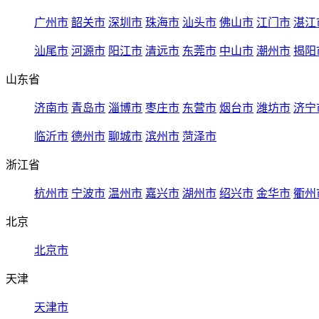
广州市
韶关市
深圳市
珠海市
汕头市
佛山市
江门市
湛江
汕尾市
河源市
阳江市
清远市
东莞市
中山市
潮州市
揭阳
山东省
济南市
青岛市
淄博市
枣庄市
东营市
烟台市
潍坊市
济宁
临沂市
德州市
聊城市
滨州市
菏泽市
浙江省
杭州市
宁波市
温州市
嘉兴市
湖州市
绍兴市
金华市
衢州
北京
北京市
天津
天津市