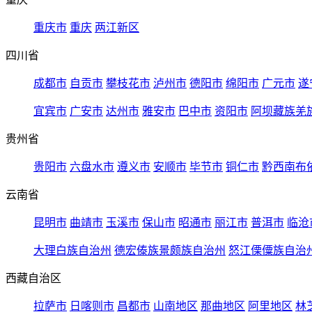
重庆市
重庆
两江新区
四川省
成都市
自贡市
攀枝花市
泸州市
德阳市
绵阳市
广元市
遂
宜宾市
广安市
达州市
雅安市
巴中市
资阳市
阿坝藏族羌
贵州省
贵阳市
六盘水市
遵义市
安顺市
毕节市
铜仁市
黔西南布
云南省
昆明市
曲靖市
玉溪市
保山市
昭通市
丽江市
普洱市
临沧
大理白族自治州
德宏傣族景颇族自治州
怒江傈僳族自治
西藏自治区
拉萨市
日喀则市
昌都市
山南地区
那曲地区
阿里地区
林