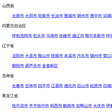
山西省
太原市
大同市
阳泉市
长治市
晋城市
朔州市
晋中市
运城
内蒙古自治区
呼和浩特市
包头市
乌海市
赤峰市
通辽市
鄂尔多斯市
呼
辽宁省
沈阳市
大连市
鞍山市
抚顺市
本溪市
丹东市
锦州市
营口
朝阳市
葫芦岛市
金普新区
吉林省
长春市
吉林市
四平市
辽源市
通化市
白山市
松原市
白城
黑龙江省
哈尔滨市
齐齐哈尔市
鸡西市
鹤岗市
双鸭山市
大庆市
伊