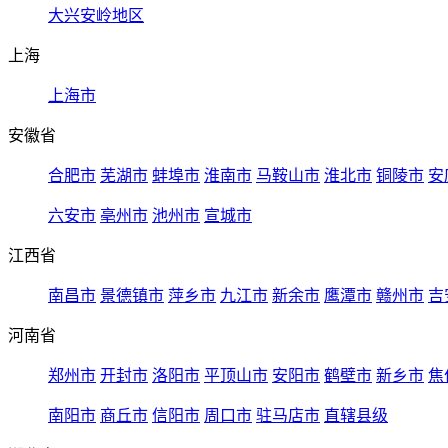
大兴安岭地区
上海
上海市
安徽省
合肥市
芜湖市
蚌埠市
淮南市
马鞍山市
淮北市
铜陵市
安
六安市
亳州市
池州市
宣城市
江西省
南昌市
景德镇市
萍乡市
九江市
新余市
鹰潭市
赣州市
吉
河南省
郑州市
开封市
洛阳市
平顶山市
安阳市
鹤壁市
新乡市
焦
南阳市
商丘市
信阳市
周口市
驻马店市
直辖县级