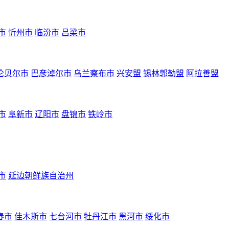
市
忻州市
临汾市
吕梁市
伦贝尔市
巴彦淖尔市
乌兰察布市
兴安盟
锡林郭勒盟
阿拉善盟
市
阜新市
辽阳市
盘锦市
铁岭市
市
延边朝鲜族自治州
春市
佳木斯市
七台河市
牡丹江市
黑河市
绥化市