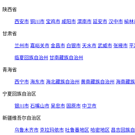
陕西省
西安市
铜川市
宝鸡市
咸阳市
渭南市
延安市
汉中市
榆林
甘肃省
兰州市
嘉峪关市
金昌市
白银市
天水市
武威市
张掖市
平
临夏回族自治州
甘南藏族自治州
青海省
西宁市
海东市
海北藏族自治州
黄南藏族自治州
海南藏族
宁夏回族自治区
银川市
石嘴山市
吴忠市
固原市
中卫市
新疆维吾尔自治区
乌鲁木齐市
克拉玛依市
吐鲁番地区
哈密地区
昌吉回族自