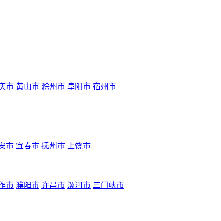
庆市
黄山市
滁州市
阜阳市
宿州市
安市
宜春市
抚州市
上饶市
作市
濮阳市
许昌市
漯河市
三门峡市