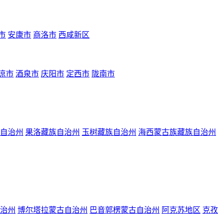
市
安康市
商洛市
西咸新区
凉市
酒泉市
庆阳市
定西市
陇南市
自治州
果洛藏族自治州
玉树藏族自治州
海西蒙古族藏族自治州
治州
博尔塔拉蒙古自治州
巴音郭楞蒙古自治州
阿克苏地区
克孜