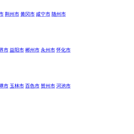
市
荆州市
黄冈市
咸宁市
随州市
界市
益阳市
郴州市
永州市
怀化市
港市
玉林市
百色市
贺州市
河池市