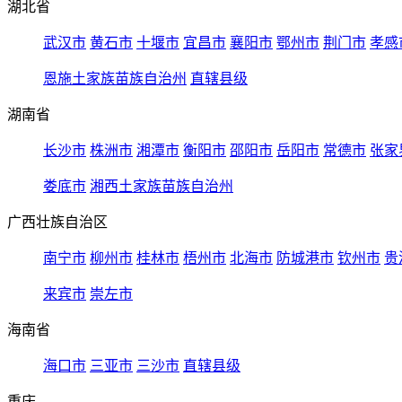
湖北省
武汉市
黄石市
十堰市
宜昌市
襄阳市
鄂州市
荆门市
孝感
恩施土家族苗族自治州
直辖县级
湖南省
长沙市
株洲市
湘潭市
衡阳市
邵阳市
岳阳市
常德市
张家
娄底市
湘西土家族苗族自治州
广西壮族自治区
南宁市
柳州市
桂林市
梧州市
北海市
防城港市
钦州市
贵
来宾市
崇左市
海南省
海口市
三亚市
三沙市
直辖县级
重庆