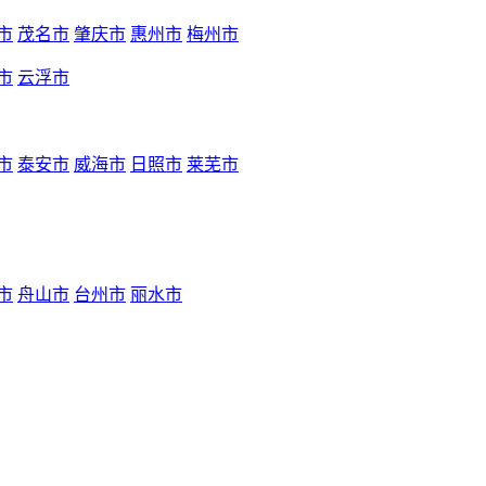
市
茂名市
肇庆市
惠州市
梅州市
市
云浮市
市
泰安市
威海市
日照市
莱芜市
市
舟山市
台州市
丽水市