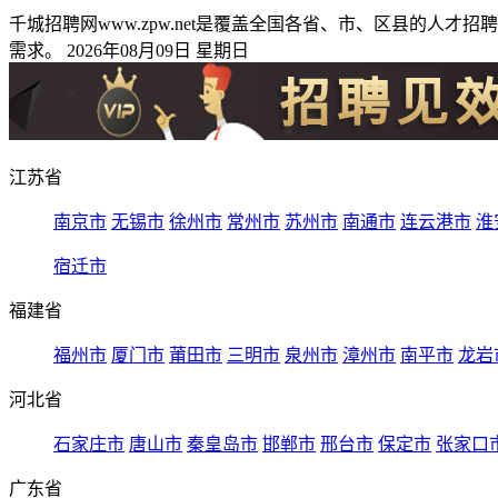
千城招聘网www.zpw.net是覆盖全国各省、市、区县的
需求。 2026年08月09日 星期日
江苏省
南京市
无锡市
徐州市
常州市
苏州市
南通市
连云港市
淮
宿迁市
福建省
福州市
厦门市
莆田市
三明市
泉州市
漳州市
南平市
龙岩
河北省
石家庄市
唐山市
秦皇岛市
邯郸市
邢台市
保定市
张家口
广东省