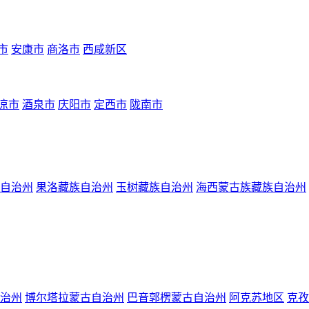
市
安康市
商洛市
西咸新区
凉市
酒泉市
庆阳市
定西市
陇南市
自治州
果洛藏族自治州
玉树藏族自治州
海西蒙古族藏族自治州
治州
博尔塔拉蒙古自治州
巴音郭楞蒙古自治州
阿克苏地区
克孜