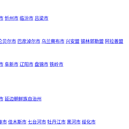
市
忻州市
临汾市
吕梁市
伦贝尔市
巴彦淖尔市
乌兰察布市
兴安盟
锡林郭勒盟
阿拉善盟
市
阜新市
辽阳市
盘锦市
铁岭市
市
延边朝鲜族自治州
春市
佳木斯市
七台河市
牡丹江市
黑河市
绥化市