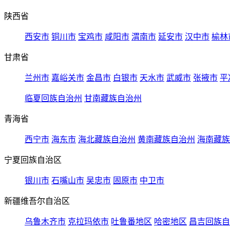
陕西省
西安市
铜川市
宝鸡市
咸阳市
渭南市
延安市
汉中市
榆林
甘肃省
兰州市
嘉峪关市
金昌市
白银市
天水市
武威市
张掖市
平
临夏回族自治州
甘南藏族自治州
青海省
西宁市
海东市
海北藏族自治州
黄南藏族自治州
海南藏族
宁夏回族自治区
银川市
石嘴山市
吴忠市
固原市
中卫市
新疆维吾尔自治区
乌鲁木齐市
克拉玛依市
吐鲁番地区
哈密地区
昌吉回族自