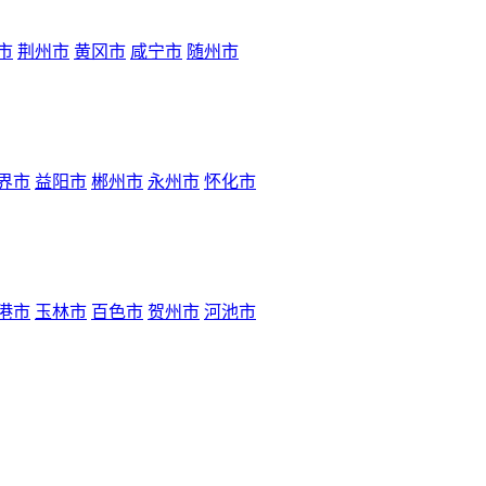
市
荆州市
黄冈市
咸宁市
随州市
界市
益阳市
郴州市
永州市
怀化市
港市
玉林市
百色市
贺州市
河池市