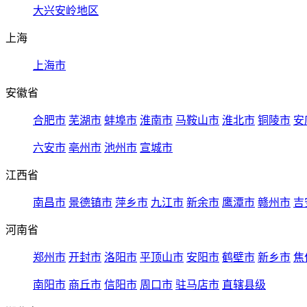
大兴安岭地区
上海
上海市
安徽省
合肥市
芜湖市
蚌埠市
淮南市
马鞍山市
淮北市
铜陵市
安
六安市
亳州市
池州市
宣城市
江西省
南昌市
景德镇市
萍乡市
九江市
新余市
鹰潭市
赣州市
吉
河南省
郑州市
开封市
洛阳市
平顶山市
安阳市
鹤壁市
新乡市
焦
南阳市
商丘市
信阳市
周口市
驻马店市
直辖县级