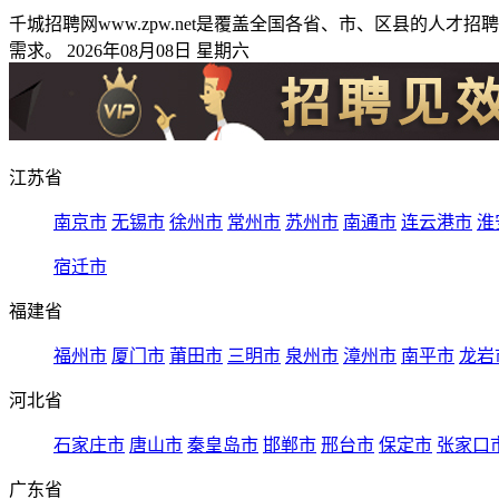
千城招聘网www.zpw.net是覆盖全国各省、市、区县的
需求。 2026年08月08日 星期六
江苏省
南京市
无锡市
徐州市
常州市
苏州市
南通市
连云港市
淮
宿迁市
福建省
福州市
厦门市
莆田市
三明市
泉州市
漳州市
南平市
龙岩
河北省
石家庄市
唐山市
秦皇岛市
邯郸市
邢台市
保定市
张家口
广东省