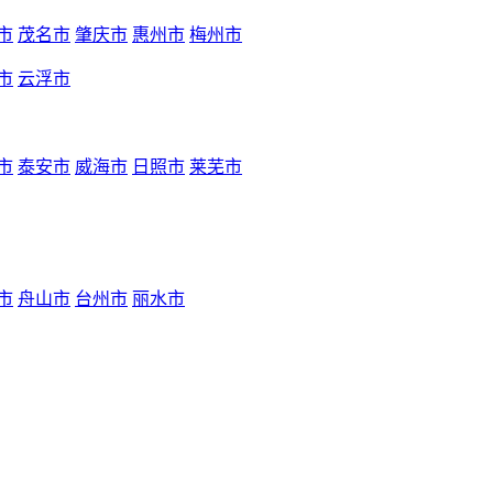
市
茂名市
肇庆市
惠州市
梅州市
市
云浮市
市
泰安市
威海市
日照市
莱芜市
市
舟山市
台州市
丽水市