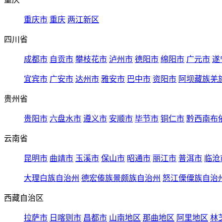
重庆市
重庆
两江新区
四川省
成都市
自贡市
攀枝花市
泸州市
德阳市
绵阳市
广元市
遂
宜宾市
广安市
达州市
雅安市
巴中市
资阳市
阿坝藏族羌
贵州省
贵阳市
六盘水市
遵义市
安顺市
毕节市
铜仁市
黔西南布
云南省
昆明市
曲靖市
玉溪市
保山市
昭通市
丽江市
普洱市
临沧
大理白族自治州
德宏傣族景颇族自治州
怒江傈僳族自治
西藏自治区
拉萨市
日喀则市
昌都市
山南地区
那曲地区
阿里地区
林