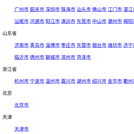
广州市
韶关市
深圳市
珠海市
汕头市
佛山市
江门市
湛江
汕尾市
河源市
阳江市
清远市
东莞市
中山市
潮州市
揭阳
山东省
济南市
青岛市
淄博市
枣庄市
东营市
烟台市
潍坊市
济宁
临沂市
德州市
聊城市
滨州市
菏泽市
浙江省
杭州市
宁波市
温州市
嘉兴市
湖州市
绍兴市
金华市
衢州
北京
北京市
天津
天津市