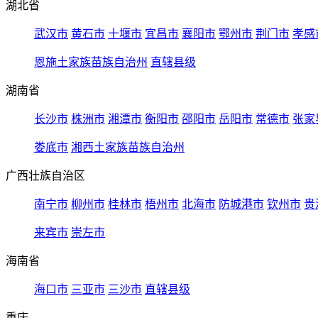
湖北省
武汉市
黄石市
十堰市
宜昌市
襄阳市
鄂州市
荆门市
孝感
恩施土家族苗族自治州
直辖县级
湖南省
长沙市
株洲市
湘潭市
衡阳市
邵阳市
岳阳市
常德市
张家
娄底市
湘西土家族苗族自治州
广西壮族自治区
南宁市
柳州市
桂林市
梧州市
北海市
防城港市
钦州市
贵
来宾市
崇左市
海南省
海口市
三亚市
三沙市
直辖县级
重庆