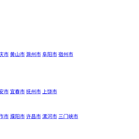
庆市
黄山市
滁州市
阜阳市
宿州市
安市
宜春市
抚州市
上饶市
作市
濮阳市
许昌市
漯河市
三门峡市