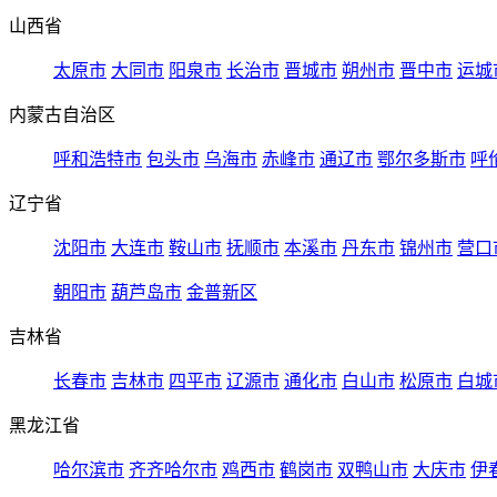
山西省
太原市
大同市
阳泉市
长治市
晋城市
朔州市
晋中市
运城
内蒙古自治区
呼和浩特市
包头市
乌海市
赤峰市
通辽市
鄂尔多斯市
呼
辽宁省
沈阳市
大连市
鞍山市
抚顺市
本溪市
丹东市
锦州市
营口
朝阳市
葫芦岛市
金普新区
吉林省
长春市
吉林市
四平市
辽源市
通化市
白山市
松原市
白城
黑龙江省
哈尔滨市
齐齐哈尔市
鸡西市
鹤岗市
双鸭山市
大庆市
伊