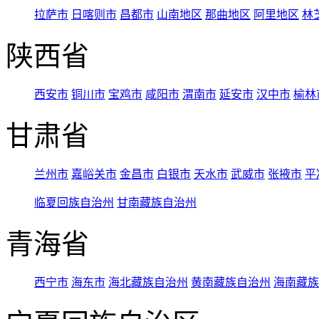
拉萨市
日喀则市
昌都市
山南地区
那曲地区
阿里地区
林
陕西省
西安市
铜川市
宝鸡市
咸阳市
渭南市
延安市
汉中市
榆林
甘肃省
兰州市
嘉峪关市
金昌市
白银市
天水市
武威市
张掖市
平
临夏回族自治州
甘南藏族自治州
青海省
西宁市
海东市
海北藏族自治州
黄南藏族自治州
海南藏族