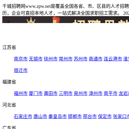
千城招聘网www.zpw.net是覆盖全国各省、市、区县的人
历，企业可直招本地人才，一站式解决全国求职招工需求。 2026
江苏省
南京市
无锡市
徐州市
常州市
苏州市
南通市
连云港市
淮
宿迁市
福建省
福州市
厦门市
莆田市
三明市
泉州市
漳州市
南平市
龙岩
河北省
石家庄市
唐山市
秦皇岛市
邯郸市
邢台市
保定市
张家口
广东省