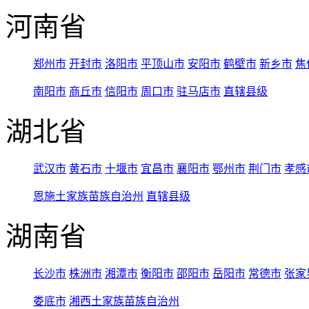
河南省
郑州市
开封市
洛阳市
平顶山市
安阳市
鹤壁市
新乡市
焦
南阳市
商丘市
信阳市
周口市
驻马店市
直辖县级
湖北省
武汉市
黄石市
十堰市
宜昌市
襄阳市
鄂州市
荆门市
孝感
恩施土家族苗族自治州
直辖县级
湖南省
长沙市
株洲市
湘潭市
衡阳市
邵阳市
岳阳市
常德市
张家
娄底市
湘西土家族苗族自治州