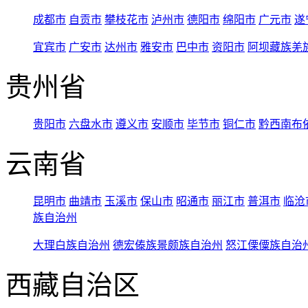
成都市
自贡市
攀枝花市
泸州市
德阳市
绵阳市
广元市
遂
宜宾市
广安市
达州市
雅安市
巴中市
资阳市
阿坝藏族羌
贵州省
贵阳市
六盘水市
遵义市
安顺市
毕节市
铜仁市
黔西南布
云南省
昆明市
曲靖市
玉溪市
保山市
昭通市
丽江市
普洱市
临沧
族自治州
大理白族自治州
德宏傣族景颇族自治州
怒江傈僳族自治
西藏自治区