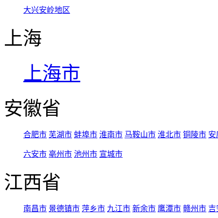
大兴安岭地区
上海
上海市
安徽省
合肥市
芜湖市
蚌埠市
淮南市
马鞍山市
淮北市
铜陵市
安
六安市
亳州市
池州市
宣城市
江西省
南昌市
景德镇市
萍乡市
九江市
新余市
鹰潭市
赣州市
吉