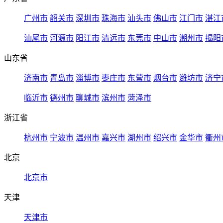
广州市
韶关市
深圳市
珠海市
汕头市
佛山市
江门市
湛江
汕尾市
河源市
阳江市
清远市
东莞市
中山市
潮州市
揭阳
山东省
济南市
青岛市
淄博市
枣庄市
东营市
烟台市
潍坊市
济宁
临沂市
德州市
聊城市
滨州市
菏泽市
浙江省
杭州市
宁波市
温州市
嘉兴市
湖州市
绍兴市
金华市
衢州
北京
北京市
天津
天津市