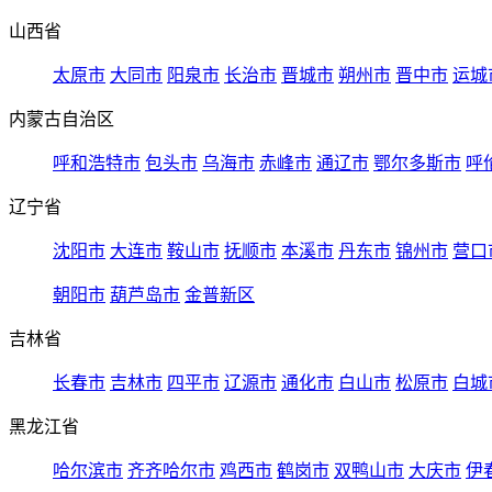
山西省
太原市
大同市
阳泉市
长治市
晋城市
朔州市
晋中市
运城
内蒙古自治区
呼和浩特市
包头市
乌海市
赤峰市
通辽市
鄂尔多斯市
呼
辽宁省
沈阳市
大连市
鞍山市
抚顺市
本溪市
丹东市
锦州市
营口
朝阳市
葫芦岛市
金普新区
吉林省
长春市
吉林市
四平市
辽源市
通化市
白山市
松原市
白城
黑龙江省
哈尔滨市
齐齐哈尔市
鸡西市
鹤岗市
双鸭山市
大庆市
伊