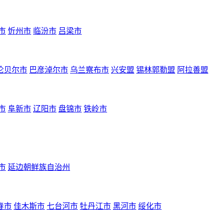
市
忻州市
临汾市
吕梁市
伦贝尔市
巴彦淖尔市
乌兰察布市
兴安盟
锡林郭勒盟
阿拉善盟
市
阜新市
辽阳市
盘锦市
铁岭市
市
延边朝鲜族自治州
春市
佳木斯市
七台河市
牡丹江市
黑河市
绥化市