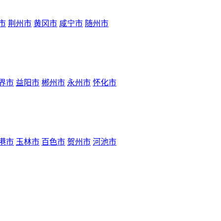
市
荆州市
黄冈市
咸宁市
随州市
界市
益阳市
郴州市
永州市
怀化市
港市
玉林市
百色市
贺州市
河池市