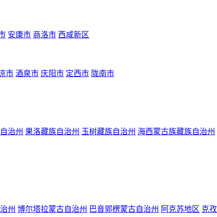
市
安康市
商洛市
西咸新区
凉市
酒泉市
庆阳市
定西市
陇南市
自治州
果洛藏族自治州
玉树藏族自治州
海西蒙古族藏族自治州
治州
博尔塔拉蒙古自治州
巴音郭楞蒙古自治州
阿克苏地区
克孜