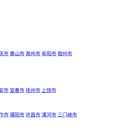
庆市
黄山市
滁州市
阜阳市
宿州市
安市
宜春市
抚州市
上饶市
作市
濮阳市
许昌市
漯河市
三门峡市