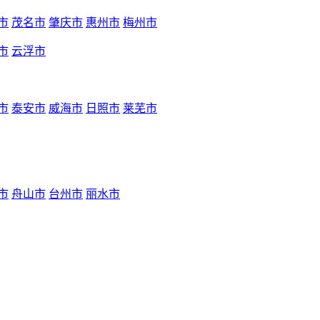
市
茂名市
肇庆市
惠州市
梅州市
市
云浮市
市
泰安市
威海市
日照市
莱芜市
市
舟山市
台州市
丽水市