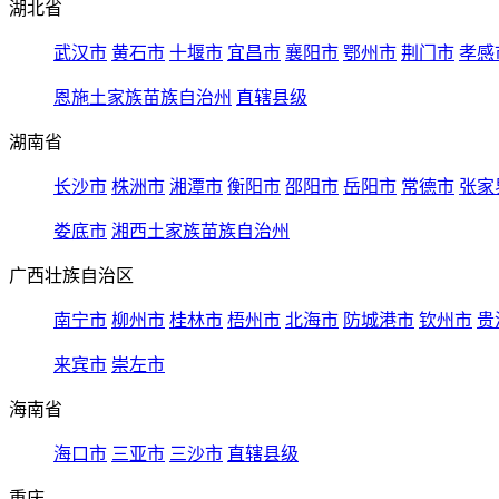
湖北省
武汉市
黄石市
十堰市
宜昌市
襄阳市
鄂州市
荆门市
孝感
恩施土家族苗族自治州
直辖县级
湖南省
长沙市
株洲市
湘潭市
衡阳市
邵阳市
岳阳市
常德市
张家
娄底市
湘西土家族苗族自治州
广西壮族自治区
南宁市
柳州市
桂林市
梧州市
北海市
防城港市
钦州市
贵
来宾市
崇左市
海南省
海口市
三亚市
三沙市
直辖县级
重庆