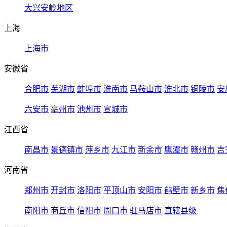
大兴安岭地区
上海
上海市
安徽省
合肥市
芜湖市
蚌埠市
淮南市
马鞍山市
淮北市
铜陵市
安
六安市
亳州市
池州市
宣城市
江西省
南昌市
景德镇市
萍乡市
九江市
新余市
鹰潭市
赣州市
吉
河南省
郑州市
开封市
洛阳市
平顶山市
安阳市
鹤壁市
新乡市
焦
南阳市
商丘市
信阳市
周口市
驻马店市
直辖县级