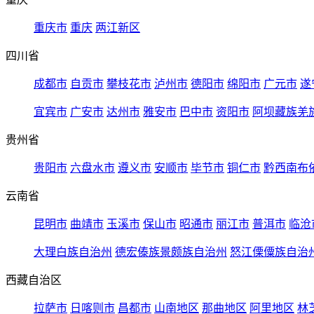
重庆市
重庆
两江新区
四川省
成都市
自贡市
攀枝花市
泸州市
德阳市
绵阳市
广元市
遂
宜宾市
广安市
达州市
雅安市
巴中市
资阳市
阿坝藏族羌
贵州省
贵阳市
六盘水市
遵义市
安顺市
毕节市
铜仁市
黔西南布
云南省
昆明市
曲靖市
玉溪市
保山市
昭通市
丽江市
普洱市
临沧
大理白族自治州
德宏傣族景颇族自治州
怒江傈僳族自治
西藏自治区
拉萨市
日喀则市
昌都市
山南地区
那曲地区
阿里地区
林