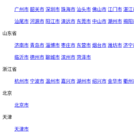
广州市
韶关市
深圳市
珠海市
汕头市
佛山市
江门市
湛江
汕尾市
河源市
阳江市
清远市
东莞市
中山市
潮州市
揭阳
山东省
济南市
青岛市
淄博市
枣庄市
东营市
烟台市
潍坊市
济宁
临沂市
德州市
聊城市
滨州市
菏泽市
浙江省
杭州市
宁波市
温州市
嘉兴市
湖州市
绍兴市
金华市
衢州
北京
北京市
天津
天津市