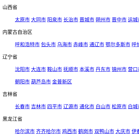
山西省
太原市
大同市
阳泉市
长治市
晋城市
朔州市
晋中市
运城
内蒙古自治区
呼和浩特市
包头市
乌海市
赤峰市
通辽市
鄂尔多斯市
呼
辽宁省
沈阳市
大连市
鞍山市
抚顺市
本溪市
丹东市
锦州市
营口
朝阳市
葫芦岛市
金普新区
吉林省
长春市
吉林市
四平市
辽源市
通化市
白山市
松原市
白城
黑龙江省
哈尔滨市
齐齐哈尔市
鸡西市
鹤岗市
双鸭山市
大庆市
伊