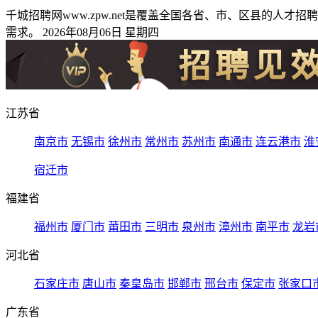
千城招聘网www.zpw.net是覆盖全国各省、市、区县的
需求。 2026年08月06日 星期四
江苏省
南京市
无锡市
徐州市
常州市
苏州市
南通市
连云港市
淮
宿迁市
福建省
福州市
厦门市
莆田市
三明市
泉州市
漳州市
南平市
龙岩
河北省
石家庄市
唐山市
秦皇岛市
邯郸市
邢台市
保定市
张家口
广东省