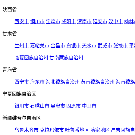
陕西省
西安市
铜川市
宝鸡市
咸阳市
渭南市
延安市
汉中市
榆林
甘肃省
兰州市
嘉峪关市
金昌市
白银市
天水市
武威市
张掖市
平
临夏回族自治州
甘南藏族自治州
青海省
西宁市
海东市
海北藏族自治州
黄南藏族自治州
海南藏族
宁夏回族自治区
银川市
石嘴山市
吴忠市
固原市
中卫市
新疆维吾尔自治区
乌鲁木齐市
克拉玛依市
吐鲁番地区
哈密地区
昌吉回族自