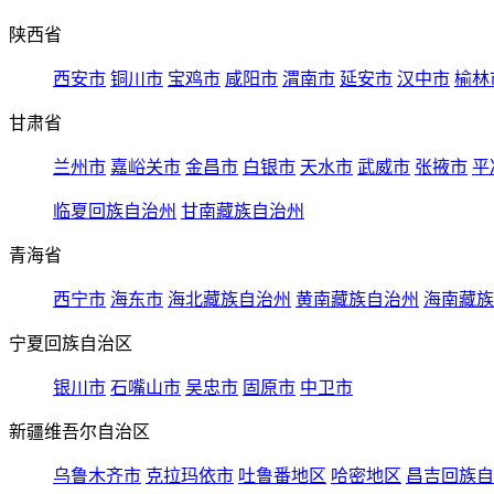
陕西省
西安市
铜川市
宝鸡市
咸阳市
渭南市
延安市
汉中市
榆林
甘肃省
兰州市
嘉峪关市
金昌市
白银市
天水市
武威市
张掖市
平
临夏回族自治州
甘南藏族自治州
青海省
西宁市
海东市
海北藏族自治州
黄南藏族自治州
海南藏族
宁夏回族自治区
银川市
石嘴山市
吴忠市
固原市
中卫市
新疆维吾尔自治区
乌鲁木齐市
克拉玛依市
吐鲁番地区
哈密地区
昌吉回族自