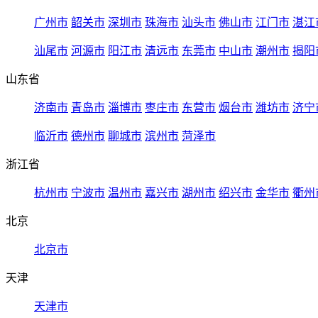
广州市
韶关市
深圳市
珠海市
汕头市
佛山市
江门市
湛江
汕尾市
河源市
阳江市
清远市
东莞市
中山市
潮州市
揭阳
山东省
济南市
青岛市
淄博市
枣庄市
东营市
烟台市
潍坊市
济宁
临沂市
德州市
聊城市
滨州市
菏泽市
浙江省
杭州市
宁波市
温州市
嘉兴市
湖州市
绍兴市
金华市
衢州
北京
北京市
天津
天津市