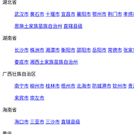
湖北省
武汉市
黄石市
十堰市
宜昌市
襄阳市
鄂州市
荆门市
孝感
恩施土家族苗族自治州
直辖县级
湖南省
长沙市
株洲市
湘潭市
衡阳市
邵阳市
岳阳市
常德市
张家
娄底市
湘西土家族苗族自治州
广西壮族自治区
南宁市
柳州市
桂林市
梧州市
北海市
防城港市
钦州市
贵
来宾市
崇左市
海南省
海口市
三亚市
三沙市
直辖县级
重庆