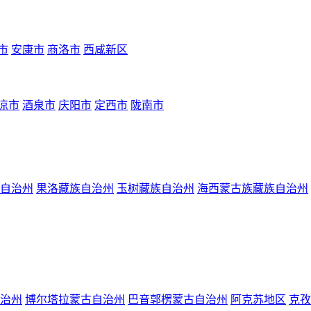
市
安康市
商洛市
西咸新区
凉市
酒泉市
庆阳市
定西市
陇南市
自治州
果洛藏族自治州
玉树藏族自治州
海西蒙古族藏族自治州
治州
博尔塔拉蒙古自治州
巴音郭楞蒙古自治州
阿克苏地区
克孜