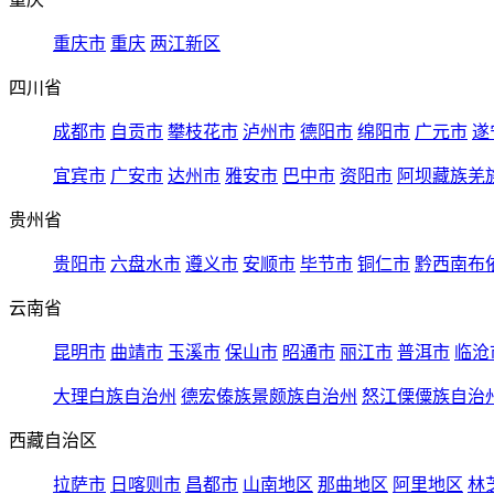
重庆市
重庆
两江新区
四川省
成都市
自贡市
攀枝花市
泸州市
德阳市
绵阳市
广元市
遂
宜宾市
广安市
达州市
雅安市
巴中市
资阳市
阿坝藏族羌
贵州省
贵阳市
六盘水市
遵义市
安顺市
毕节市
铜仁市
黔西南布
云南省
昆明市
曲靖市
玉溪市
保山市
昭通市
丽江市
普洱市
临沧
大理白族自治州
德宏傣族景颇族自治州
怒江傈僳族自治
西藏自治区
拉萨市
日喀则市
昌都市
山南地区
那曲地区
阿里地区
林