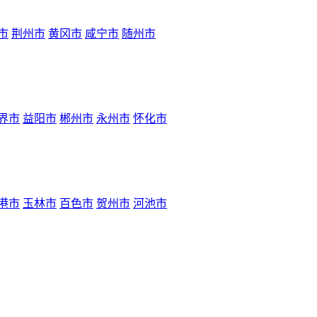
市
荆州市
黄冈市
咸宁市
随州市
界市
益阳市
郴州市
永州市
怀化市
港市
玉林市
百色市
贺州市
河池市