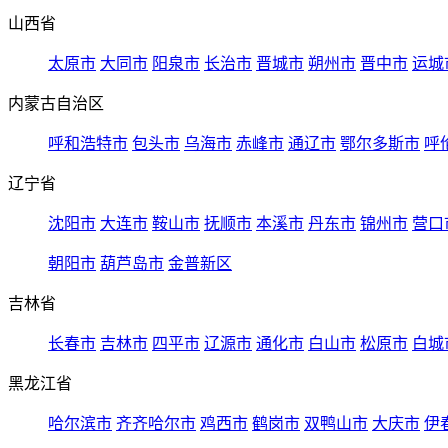
山西省
太原市
大同市
阳泉市
长治市
晋城市
朔州市
晋中市
运城
内蒙古自治区
呼和浩特市
包头市
乌海市
赤峰市
通辽市
鄂尔多斯市
呼
辽宁省
沈阳市
大连市
鞍山市
抚顺市
本溪市
丹东市
锦州市
营口
朝阳市
葫芦岛市
金普新区
吉林省
长春市
吉林市
四平市
辽源市
通化市
白山市
松原市
白城
黑龙江省
哈尔滨市
齐齐哈尔市
鸡西市
鹤岗市
双鸭山市
大庆市
伊