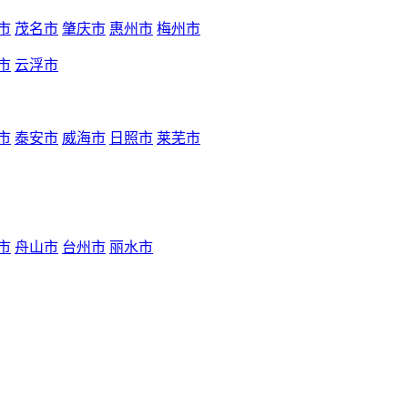
市
茂名市
肇庆市
惠州市
梅州市
市
云浮市
市
泰安市
威海市
日照市
莱芜市
市
舟山市
台州市
丽水市