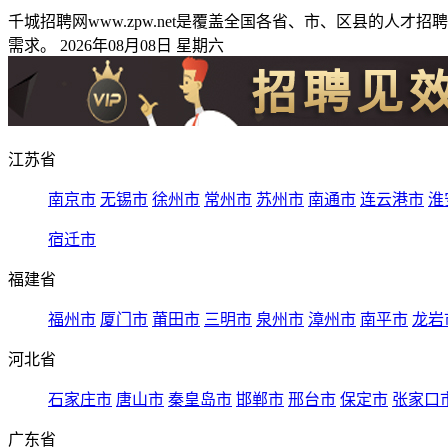
千城招聘网www.zpw.net是覆盖全国各省、市、区县的
需求。 2026年08月08日 星期六
江苏省
南京市
无锡市
徐州市
常州市
苏州市
南通市
连云港市
淮
宿迁市
福建省
福州市
厦门市
莆田市
三明市
泉州市
漳州市
南平市
龙岩
河北省
石家庄市
唐山市
秦皇岛市
邯郸市
邢台市
保定市
张家口
广东省