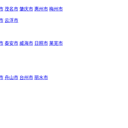
市
茂名市
肇庆市
惠州市
梅州市
市
云浮市
市
泰安市
威海市
日照市
莱芜市
市
舟山市
台州市
丽水市