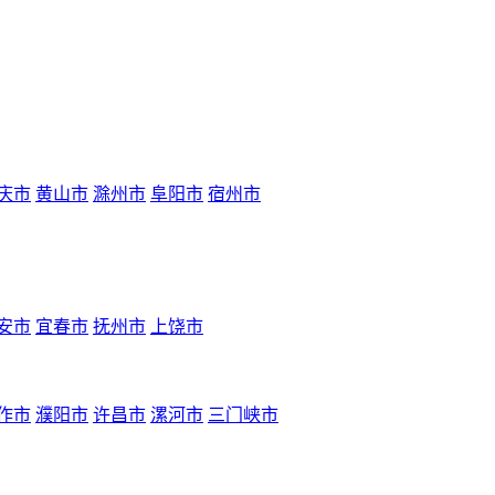
庆市
黄山市
滁州市
阜阳市
宿州市
安市
宜春市
抚州市
上饶市
作市
濮阳市
许昌市
漯河市
三门峡市