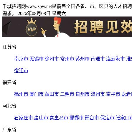
千城招聘网www.zpw.net是覆盖全国各省、市、区县的
需求。 2026年08月08日 星期六
江苏省
南京市
无锡市
徐州市
常州市
苏州市
南通市
连云港市
淮
宿迁市
福建省
福州市
厦门市
莆田市
三明市
泉州市
漳州市
南平市
龙岩
河北省
石家庄市
唐山市
秦皇岛市
邯郸市
邢台市
保定市
张家口
广东省