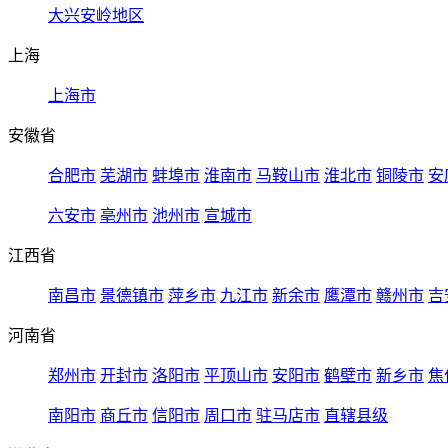
大兴安岭地区
上海
上海市
安徽省
合肥市
芜湖市
蚌埠市
淮南市
马鞍山市
淮北市
铜陵市
安
六安市
亳州市
池州市
宣城市
江西省
南昌市
景德镇市
萍乡市
九江市
新余市
鹰潭市
赣州市
吉
河南省
郑州市
开封市
洛阳市
平顶山市
安阳市
鹤壁市
新乡市
焦
南阳市
商丘市
信阳市
周口市
驻马店市
直辖县级