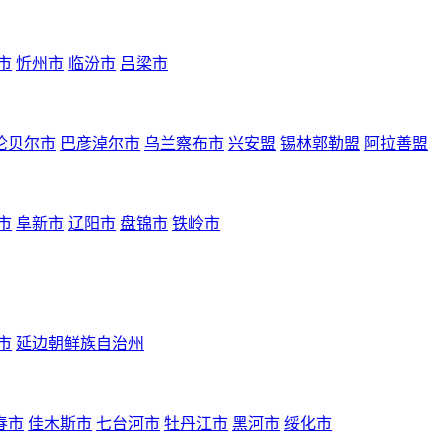
市
忻州市
临汾市
吕梁市
伦贝尔市
巴彦淖尔市
乌兰察布市
兴安盟
锡林郭勒盟
阿拉善盟
市
阜新市
辽阳市
盘锦市
铁岭市
市
延边朝鲜族自治州
春市
佳木斯市
七台河市
牡丹江市
黑河市
绥化市