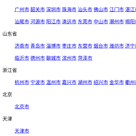
广州市
韶关市
深圳市
珠海市
汕头市
佛山市
江门市
湛江
汕尾市
河源市
阳江市
清远市
东莞市
中山市
潮州市
揭阳
山东省
济南市
青岛市
淄博市
枣庄市
东营市
烟台市
潍坊市
济宁
临沂市
德州市
聊城市
滨州市
菏泽市
浙江省
杭州市
宁波市
温州市
嘉兴市
湖州市
绍兴市
金华市
衢州
北京
北京市
天津
天津市