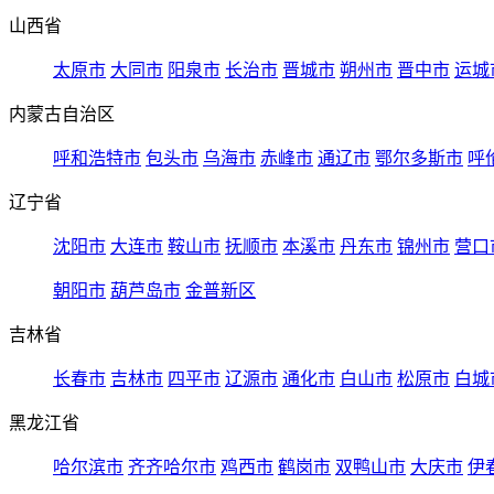
山西省
太原市
大同市
阳泉市
长治市
晋城市
朔州市
晋中市
运城
内蒙古自治区
呼和浩特市
包头市
乌海市
赤峰市
通辽市
鄂尔多斯市
呼
辽宁省
沈阳市
大连市
鞍山市
抚顺市
本溪市
丹东市
锦州市
营口
朝阳市
葫芦岛市
金普新区
吉林省
长春市
吉林市
四平市
辽源市
通化市
白山市
松原市
白城
黑龙江省
哈尔滨市
齐齐哈尔市
鸡西市
鹤岗市
双鸭山市
大庆市
伊