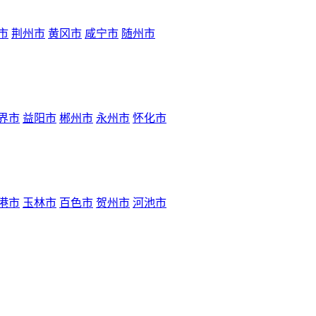
市
荆州市
黄冈市
咸宁市
随州市
界市
益阳市
郴州市
永州市
怀化市
港市
玉林市
百色市
贺州市
河池市