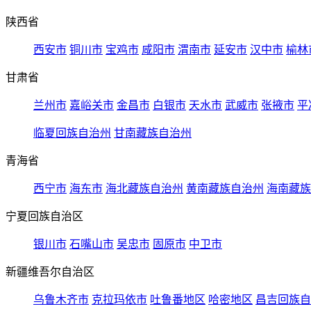
陕西省
西安市
铜川市
宝鸡市
咸阳市
渭南市
延安市
汉中市
榆林
甘肃省
兰州市
嘉峪关市
金昌市
白银市
天水市
武威市
张掖市
平
临夏回族自治州
甘南藏族自治州
青海省
西宁市
海东市
海北藏族自治州
黄南藏族自治州
海南藏族
宁夏回族自治区
银川市
石嘴山市
吴忠市
固原市
中卫市
新疆维吾尔自治区
乌鲁木齐市
克拉玛依市
吐鲁番地区
哈密地区
昌吉回族自