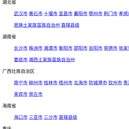
湖北省
武汉市
黄石市
十堰市
宜昌市
襄阳市
鄂州市
荆门市
孝感
恩施土家族苗族自治州
直辖县级
湖南省
长沙市
株洲市
湘潭市
衡阳市
邵阳市
岳阳市
常德市
张家
娄底市
湘西土家族苗族自治州
广西壮族自治区
南宁市
柳州市
桂林市
梧州市
北海市
防城港市
钦州市
贵
来宾市
崇左市
海南省
海口市
三亚市
三沙市
直辖县级
重庆