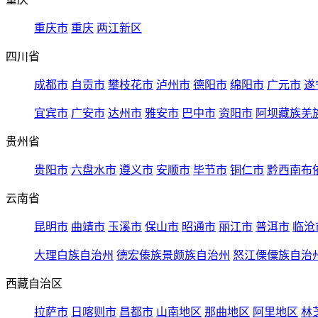
重庆市
重庆
两江新区
四川省
成都市
自贡市
攀枝花市
泸州市
德阳市
绵阳市
广元市
遂
宜宾市
广安市
达州市
雅安市
巴中市
资阳市
阿坝藏族羌
贵州省
贵阳市
六盘水市
遵义市
安顺市
毕节市
铜仁市
黔西南布
云南省
昆明市
曲靖市
玉溪市
保山市
昭通市
丽江市
普洱市
临沧
大理白族自治州
德宏傣族景颇族自治州
怒江傈僳族自治
西藏自治区
拉萨市
日喀则市
昌都市
山南地区
那曲地区
阿里地区
林