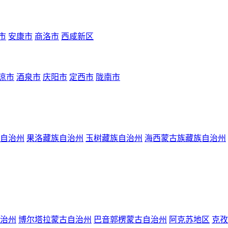
市
安康市
商洛市
西咸新区
凉市
酒泉市
庆阳市
定西市
陇南市
自治州
果洛藏族自治州
玉树藏族自治州
海西蒙古族藏族自治州
治州
博尔塔拉蒙古自治州
巴音郭楞蒙古自治州
阿克苏地区
克孜