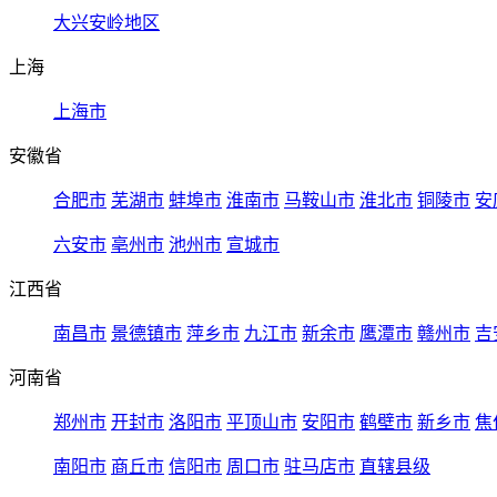
大兴安岭地区
上海
上海市
安徽省
合肥市
芜湖市
蚌埠市
淮南市
马鞍山市
淮北市
铜陵市
安
六安市
亳州市
池州市
宣城市
江西省
南昌市
景德镇市
萍乡市
九江市
新余市
鹰潭市
赣州市
吉
河南省
郑州市
开封市
洛阳市
平顶山市
安阳市
鹤壁市
新乡市
焦
南阳市
商丘市
信阳市
周口市
驻马店市
直辖县级