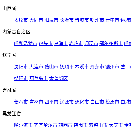
山西省
太原市
大同市
阳泉市
长治市
晋城市
朔州市
晋中市
运城
内蒙古自治区
呼和浩特市
包头市
乌海市
赤峰市
通辽市
鄂尔多斯市
呼
辽宁省
沈阳市
大连市
鞍山市
抚顺市
本溪市
丹东市
锦州市
营口
朝阳市
葫芦岛市
金普新区
吉林省
长春市
吉林市
四平市
辽源市
通化市
白山市
松原市
白城
黑龙江省
哈尔滨市
齐齐哈尔市
鸡西市
鹤岗市
双鸭山市
大庆市
伊