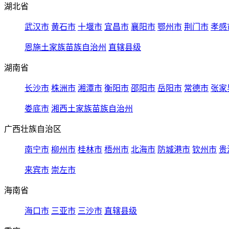
湖北省
武汉市
黄石市
十堰市
宜昌市
襄阳市
鄂州市
荆门市
孝感
恩施土家族苗族自治州
直辖县级
湖南省
长沙市
株洲市
湘潭市
衡阳市
邵阳市
岳阳市
常德市
张家
娄底市
湘西土家族苗族自治州
广西壮族自治区
南宁市
柳州市
桂林市
梧州市
北海市
防城港市
钦州市
贵
来宾市
崇左市
海南省
海口市
三亚市
三沙市
直辖县级