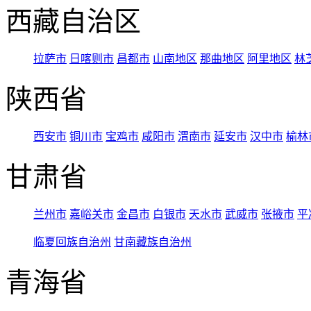
西藏自治区
拉萨市
日喀则市
昌都市
山南地区
那曲地区
阿里地区
林
陕西省
西安市
铜川市
宝鸡市
咸阳市
渭南市
延安市
汉中市
榆林
甘肃省
兰州市
嘉峪关市
金昌市
白银市
天水市
武威市
张掖市
平
临夏回族自治州
甘南藏族自治州
青海省