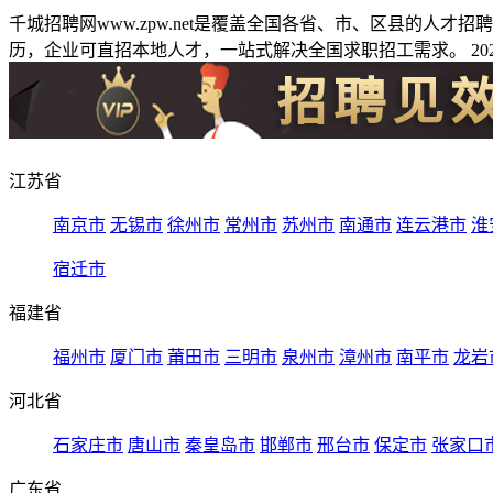
千城招聘网www.zpw.net是覆盖全国各省、市、区县的人
历，企业可直招本地人才，一站式解决全国求职招工需求。 2026
江苏省
南京市
无锡市
徐州市
常州市
苏州市
南通市
连云港市
淮
宿迁市
福建省
福州市
厦门市
莆田市
三明市
泉州市
漳州市
南平市
龙岩
河北省
石家庄市
唐山市
秦皇岛市
邯郸市
邢台市
保定市
张家口
广东省