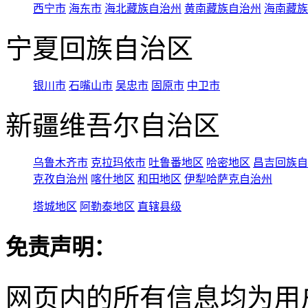
西宁市
海东市
海北藏族自治州
黄南藏族自治州
海南藏族
宁夏回族自治区
银川市
石嘴山市
吴忠市
固原市
中卫市
新疆维吾尔自治区
乌鲁木齐市
克拉玛依市
吐鲁番地区
哈密地区
昌吉回族自
克孜自治州
喀什地区
和田地区
伊犁哈萨克自治州
塔城地区
阿勒泰地区
直辖县级
免责声明：
网页内的所有信息均为用