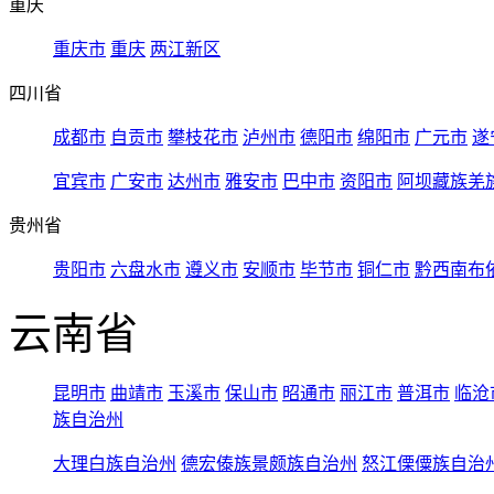
重庆
重庆市
重庆
两江新区
四川省
成都市
自贡市
攀枝花市
泸州市
德阳市
绵阳市
广元市
遂
宜宾市
广安市
达州市
雅安市
巴中市
资阳市
阿坝藏族羌
贵州省
贵阳市
六盘水市
遵义市
安顺市
毕节市
铜仁市
黔西南布
云南省
昆明市
曲靖市
玉溪市
保山市
昭通市
丽江市
普洱市
临沧
族自治州
大理白族自治州
德宏傣族景颇族自治州
怒江傈僳族自治