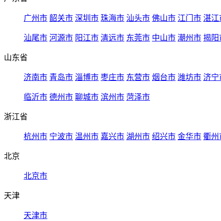
广州市
韶关市
深圳市
珠海市
汕头市
佛山市
江门市
湛江
汕尾市
河源市
阳江市
清远市
东莞市
中山市
潮州市
揭阳
山东省
济南市
青岛市
淄博市
枣庄市
东营市
烟台市
潍坊市
济宁
临沂市
德州市
聊城市
滨州市
菏泽市
浙江省
杭州市
宁波市
温州市
嘉兴市
湖州市
绍兴市
金华市
衢州
北京
北京市
天津
天津市