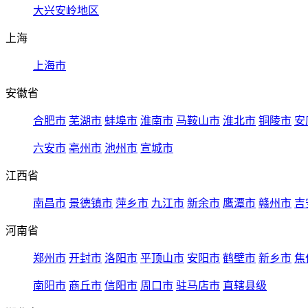
大兴安岭地区
上海
上海市
安徽省
合肥市
芜湖市
蚌埠市
淮南市
马鞍山市
淮北市
铜陵市
安
六安市
亳州市
池州市
宣城市
江西省
南昌市
景德镇市
萍乡市
九江市
新余市
鹰潭市
赣州市
吉
河南省
郑州市
开封市
洛阳市
平顶山市
安阳市
鹤壁市
新乡市
焦
南阳市
商丘市
信阳市
周口市
驻马店市
直辖县级