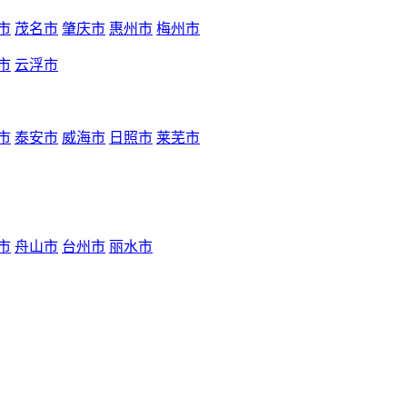
市
茂名市
肇庆市
惠州市
梅州市
市
云浮市
市
泰安市
威海市
日照市
莱芜市
市
舟山市
台州市
丽水市