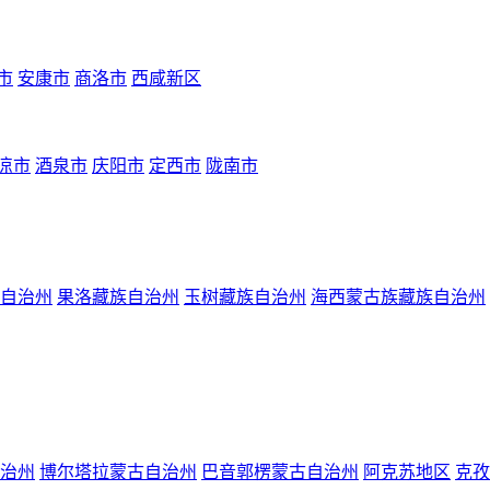
市
安康市
商洛市
西咸新区
凉市
酒泉市
庆阳市
定西市
陇南市
自治州
果洛藏族自治州
玉树藏族自治州
海西蒙古族藏族自治州
治州
博尔塔拉蒙古自治州
巴音郭楞蒙古自治州
阿克苏地区
克孜