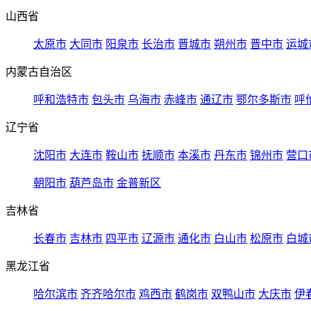
山西省
太原市
大同市
阳泉市
长治市
晋城市
朔州市
晋中市
运城
内蒙古自治区
呼和浩特市
包头市
乌海市
赤峰市
通辽市
鄂尔多斯市
呼
辽宁省
沈阳市
大连市
鞍山市
抚顺市
本溪市
丹东市
锦州市
营口
朝阳市
葫芦岛市
金普新区
吉林省
长春市
吉林市
四平市
辽源市
通化市
白山市
松原市
白城
黑龙江省
哈尔滨市
齐齐哈尔市
鸡西市
鹤岗市
双鸭山市
大庆市
伊