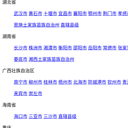
湖北省
武汉市
黄石市
十堰市
宜昌市
襄阳市
鄂州市
荆门市
孝感
恩施土家族苗族自治州
直辖县级
湖南省
长沙市
株洲市
湘潭市
衡阳市
邵阳市
岳阳市
常德市
张家
娄底市
湘西土家族苗族自治州
广西壮族自治区
南宁市
柳州市
桂林市
梧州市
北海市
防城港市
钦州市
贵
来宾市
崇左市
海南省
海口市
三亚市
三沙市
直辖县级
重庆