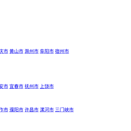
庆市
黄山市
滁州市
阜阳市
宿州市
安市
宜春市
抚州市
上饶市
作市
濮阳市
许昌市
漯河市
三门峡市