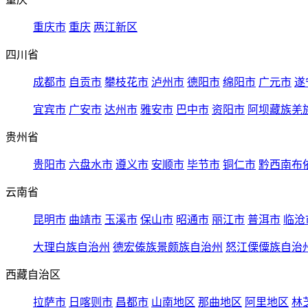
重庆市
重庆
两江新区
四川省
成都市
自贡市
攀枝花市
泸州市
德阳市
绵阳市
广元市
遂
宜宾市
广安市
达州市
雅安市
巴中市
资阳市
阿坝藏族羌
贵州省
贵阳市
六盘水市
遵义市
安顺市
毕节市
铜仁市
黔西南布
云南省
昆明市
曲靖市
玉溪市
保山市
昭通市
丽江市
普洱市
临沧
大理白族自治州
德宏傣族景颇族自治州
怒江傈僳族自治
西藏自治区
拉萨市
日喀则市
昌都市
山南地区
那曲地区
阿里地区
林