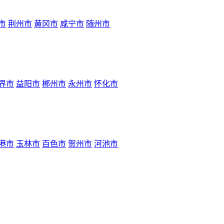
市
荆州市
黄冈市
咸宁市
随州市
界市
益阳市
郴州市
永州市
怀化市
港市
玉林市
百色市
贺州市
河池市