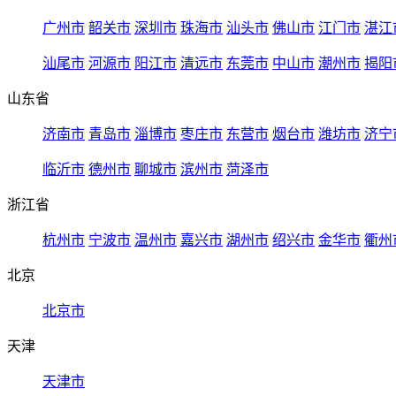
广州市
韶关市
深圳市
珠海市
汕头市
佛山市
江门市
湛江
汕尾市
河源市
阳江市
清远市
东莞市
中山市
潮州市
揭阳
山东省
济南市
青岛市
淄博市
枣庄市
东营市
烟台市
潍坊市
济宁
临沂市
德州市
聊城市
滨州市
菏泽市
浙江省
杭州市
宁波市
温州市
嘉兴市
湖州市
绍兴市
金华市
衢州
北京
北京市
天津
天津市