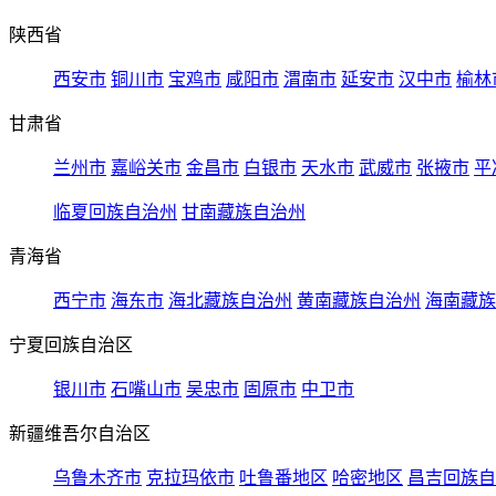
陕西省
西安市
铜川市
宝鸡市
咸阳市
渭南市
延安市
汉中市
榆林
甘肃省
兰州市
嘉峪关市
金昌市
白银市
天水市
武威市
张掖市
平
临夏回族自治州
甘南藏族自治州
青海省
西宁市
海东市
海北藏族自治州
黄南藏族自治州
海南藏族
宁夏回族自治区
银川市
石嘴山市
吴忠市
固原市
中卫市
新疆维吾尔自治区
乌鲁木齐市
克拉玛依市
吐鲁番地区
哈密地区
昌吉回族自