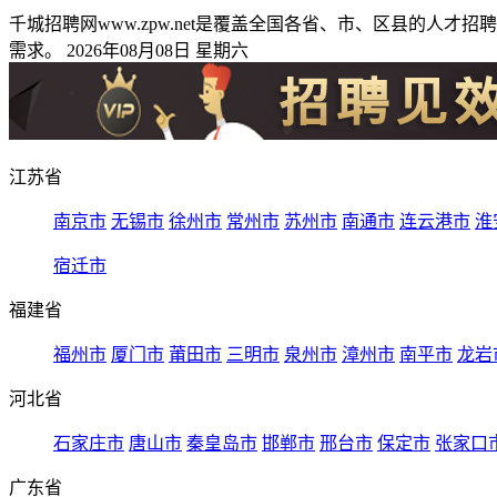
千城招聘网www.zpw.net是覆盖全国各省、市、区县的
需求。 2026年08月08日 星期六
江苏省
南京市
无锡市
徐州市
常州市
苏州市
南通市
连云港市
淮
宿迁市
福建省
福州市
厦门市
莆田市
三明市
泉州市
漳州市
南平市
龙岩
河北省
石家庄市
唐山市
秦皇岛市
邯郸市
邢台市
保定市
张家口
广东省