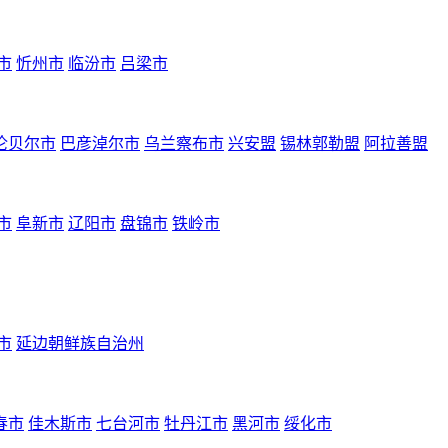
市
忻州市
临汾市
吕梁市
伦贝尔市
巴彦淖尔市
乌兰察布市
兴安盟
锡林郭勒盟
阿拉善盟
市
阜新市
辽阳市
盘锦市
铁岭市
市
延边朝鲜族自治州
春市
佳木斯市
七台河市
牡丹江市
黑河市
绥化市