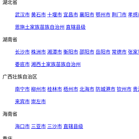
湖北省
武汉市
黄石市
十堰市
宜昌市
襄阳市
鄂州市
荆门市
孝感
恩施土家族苗族自治州
直辖县级
湖南省
长沙市
株洲市
湘潭市
衡阳市
邵阳市
岳阳市
常德市
张家
娄底市
湘西土家族苗族自治州
广西壮族自治区
南宁市
柳州市
桂林市
梧州市
北海市
防城港市
钦州市
贵
来宾市
崇左市
海南省
海口市
三亚市
三沙市
直辖县级
重庆