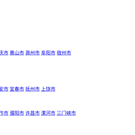
庆市
黄山市
滁州市
阜阳市
宿州市
安市
宜春市
抚州市
上饶市
作市
濮阳市
许昌市
漯河市
三门峡市