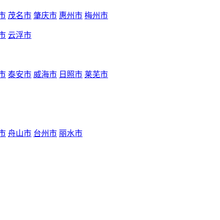
市
茂名市
肇庆市
惠州市
梅州市
市
云浮市
市
泰安市
威海市
日照市
莱芜市
市
舟山市
台州市
丽水市