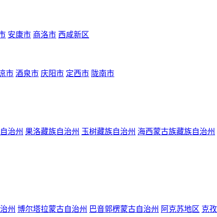
市
安康市
商洛市
西咸新区
凉市
酒泉市
庆阳市
定西市
陇南市
自治州
果洛藏族自治州
玉树藏族自治州
海西蒙古族藏族自治州
治州
博尔塔拉蒙古自治州
巴音郭楞蒙古自治州
阿克苏地区
克孜