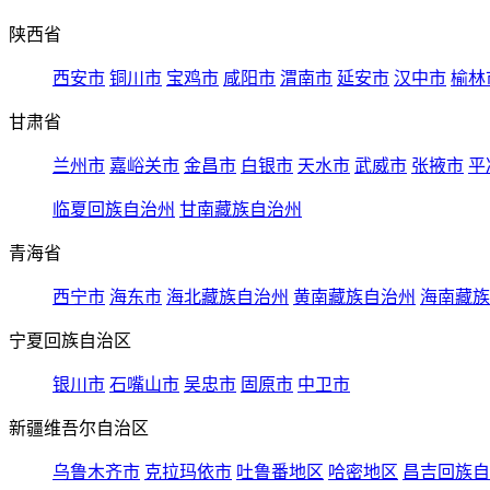
陕西省
西安市
铜川市
宝鸡市
咸阳市
渭南市
延安市
汉中市
榆林
甘肃省
兰州市
嘉峪关市
金昌市
白银市
天水市
武威市
张掖市
平
临夏回族自治州
甘南藏族自治州
青海省
西宁市
海东市
海北藏族自治州
黄南藏族自治州
海南藏族
宁夏回族自治区
银川市
石嘴山市
吴忠市
固原市
中卫市
新疆维吾尔自治区
乌鲁木齐市
克拉玛依市
吐鲁番地区
哈密地区
昌吉回族自