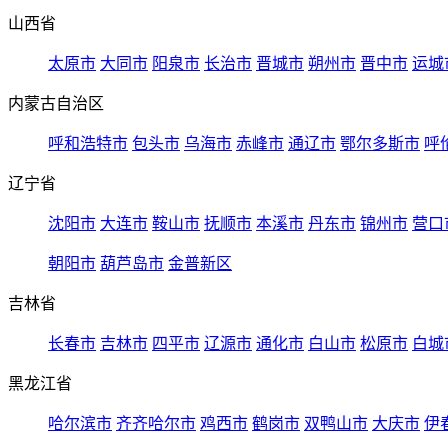
山西省
太原市
大同市
阳泉市
长治市
晋城市
朔州市
晋中市
运城
内蒙古自治区
呼和浩特市
包头市
乌海市
赤峰市
通辽市
鄂尔多斯市
呼
辽宁省
沈阳市
大连市
鞍山市
抚顺市
本溪市
丹东市
锦州市
营口
朝阳市
葫芦岛市
金普新区
吉林省
长春市
吉林市
四平市
辽源市
通化市
白山市
松原市
白城
黑龙江省
哈尔滨市
齐齐哈尔市
鸡西市
鹤岗市
双鸭山市
大庆市
伊