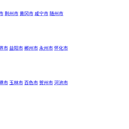
市
荆州市
黄冈市
咸宁市
随州市
界市
益阳市
郴州市
永州市
怀化市
港市
玉林市
百色市
贺州市
河池市