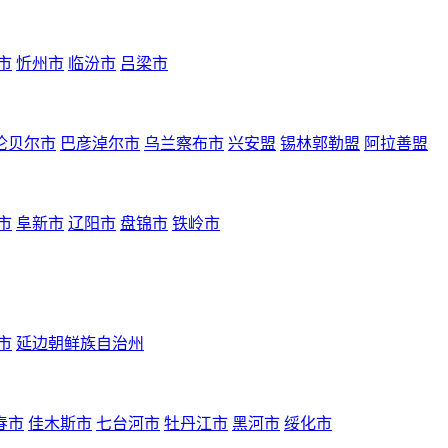
市
忻州市
临汾市
吕梁市
伦贝尔市
巴彦淖尔市
乌兰察布市
兴安盟
锡林郭勒盟
阿拉善盟
市
阜新市
辽阳市
盘锦市
铁岭市
市
延边朝鲜族自治州
春市
佳木斯市
七台河市
牡丹江市
黑河市
绥化市