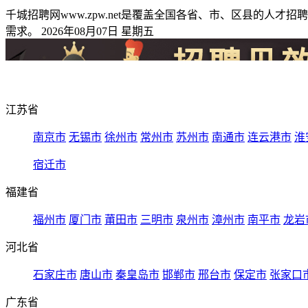
千城招聘网www.zpw.net是覆盖全国各省、市、区县的
需求。 2026年08月07日 星期五
江苏省
南京市
无锡市
徐州市
常州市
苏州市
南通市
连云港市
淮
宿迁市
福建省
福州市
厦门市
莆田市
三明市
泉州市
漳州市
南平市
龙岩
河北省
石家庄市
唐山市
秦皇岛市
邯郸市
邢台市
保定市
张家口
广东省