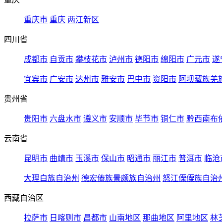
重庆市
重庆
两江新区
四川省
成都市
自贡市
攀枝花市
泸州市
德阳市
绵阳市
广元市
遂
宜宾市
广安市
达州市
雅安市
巴中市
资阳市
阿坝藏族羌
贵州省
贵阳市
六盘水市
遵义市
安顺市
毕节市
铜仁市
黔西南布
云南省
昆明市
曲靖市
玉溪市
保山市
昭通市
丽江市
普洱市
临沧
大理白族自治州
德宏傣族景颇族自治州
怒江傈僳族自治
西藏自治区
拉萨市
日喀则市
昌都市
山南地区
那曲地区
阿里地区
林