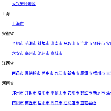
大兴安岭地区
上海
上海市
安徽省
合肥市
芜湖市
蚌埠市
淮南市
马鞍山市
淮北市
铜陵市
安
六安市
亳州市
池州市
宣城市
江西省
南昌市
景德镇市
萍乡市
九江市
新余市
鹰潭市
赣州市
吉
河南省
郑州市
开封市
洛阳市
平顶山市
安阳市
鹤壁市
新乡市
焦
南阳市
商丘市
信阳市
周口市
驻马店市
直辖县级