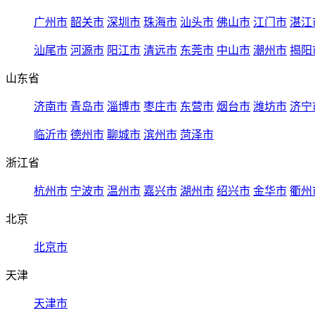
广州市
韶关市
深圳市
珠海市
汕头市
佛山市
江门市
湛江
汕尾市
河源市
阳江市
清远市
东莞市
中山市
潮州市
揭阳
山东省
济南市
青岛市
淄博市
枣庄市
东营市
烟台市
潍坊市
济宁
临沂市
德州市
聊城市
滨州市
菏泽市
浙江省
杭州市
宁波市
温州市
嘉兴市
湖州市
绍兴市
金华市
衢州
北京
北京市
天津
天津市