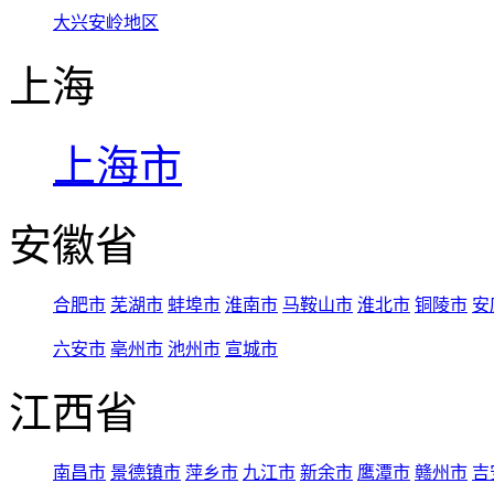
大兴安岭地区
上海
上海市
安徽省
合肥市
芜湖市
蚌埠市
淮南市
马鞍山市
淮北市
铜陵市
安
六安市
亳州市
池州市
宣城市
江西省
南昌市
景德镇市
萍乡市
九江市
新余市
鹰潭市
赣州市
吉