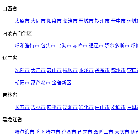
山西省
太原市
大同市
阳泉市
长治市
晋城市
朔州市
晋中市
运城
内蒙古自治区
呼和浩特市
包头市
乌海市
赤峰市
通辽市
鄂尔多斯市
呼
辽宁省
沈阳市
大连市
鞍山市
抚顺市
本溪市
丹东市
锦州市
营口
朝阳市
葫芦岛市
金普新区
吉林省
长春市
吉林市
四平市
辽源市
通化市
白山市
松原市
白城
黑龙江省
哈尔滨市
齐齐哈尔市
鸡西市
鹤岗市
双鸭山市
大庆市
伊