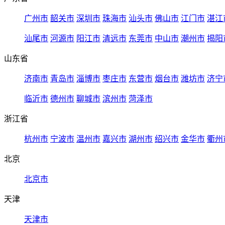
广州市
韶关市
深圳市
珠海市
汕头市
佛山市
江门市
湛江
汕尾市
河源市
阳江市
清远市
东莞市
中山市
潮州市
揭阳
山东省
济南市
青岛市
淄博市
枣庄市
东营市
烟台市
潍坊市
济宁
临沂市
德州市
聊城市
滨州市
菏泽市
浙江省
杭州市
宁波市
温州市
嘉兴市
湖州市
绍兴市
金华市
衢州
北京
北京市
天津
天津市