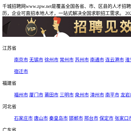
千城招聘网www.zpw.net是覆盖全国各省、市、区县的人
历，企业可直招本地人才，一站式解决全国求职招工需求。 2026
江苏省
南京市
无锡市
徐州市
常州市
苏州市
南通市
连云港市
淮
宿迁市
福建省
福州市
厦门市
莆田市
三明市
泉州市
漳州市
南平市
龙岩
河北省
石家庄市
唐山市
秦皇岛市
邯郸市
邢台市
保定市
张家口
广东省