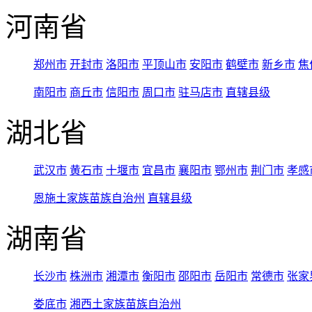
河南省
郑州市
开封市
洛阳市
平顶山市
安阳市
鹤壁市
新乡市
焦
南阳市
商丘市
信阳市
周口市
驻马店市
直辖县级
湖北省
武汉市
黄石市
十堰市
宜昌市
襄阳市
鄂州市
荆门市
孝感
恩施土家族苗族自治州
直辖县级
湖南省
长沙市
株洲市
湘潭市
衡阳市
邵阳市
岳阳市
常德市
张家
娄底市
湘西土家族苗族自治州