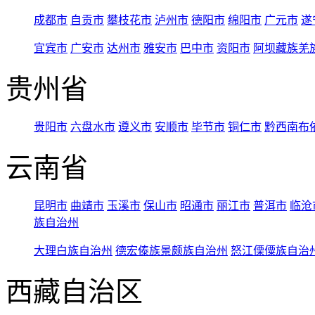
成都市
自贡市
攀枝花市
泸州市
德阳市
绵阳市
广元市
遂
宜宾市
广安市
达州市
雅安市
巴中市
资阳市
阿坝藏族羌
贵州省
贵阳市
六盘水市
遵义市
安顺市
毕节市
铜仁市
黔西南布
云南省
昆明市
曲靖市
玉溪市
保山市
昭通市
丽江市
普洱市
临沧
族自治州
大理白族自治州
德宏傣族景颇族自治州
怒江傈僳族自治
西藏自治区