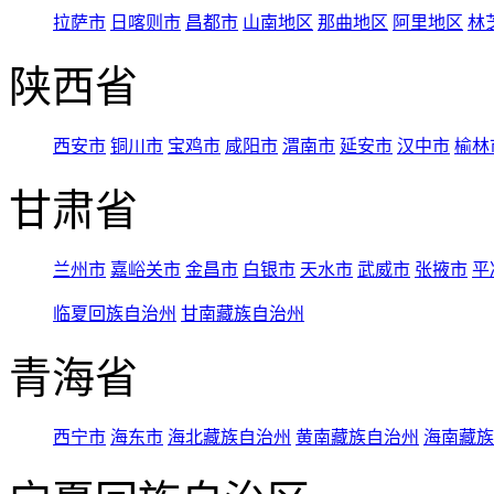
拉萨市
日喀则市
昌都市
山南地区
那曲地区
阿里地区
林
陕西省
西安市
铜川市
宝鸡市
咸阳市
渭南市
延安市
汉中市
榆林
甘肃省
兰州市
嘉峪关市
金昌市
白银市
天水市
武威市
张掖市
平
临夏回族自治州
甘南藏族自治州
青海省
西宁市
海东市
海北藏族自治州
黄南藏族自治州
海南藏族