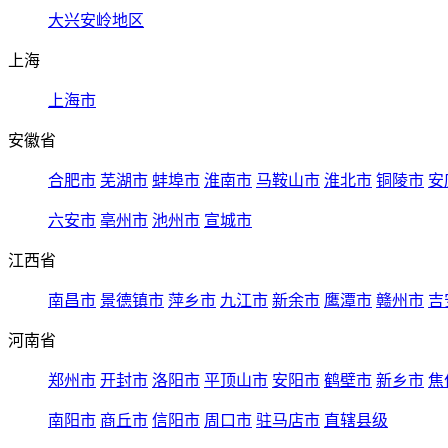
大兴安岭地区
上海
上海市
安徽省
合肥市
芜湖市
蚌埠市
淮南市
马鞍山市
淮北市
铜陵市
安
六安市
亳州市
池州市
宣城市
江西省
南昌市
景德镇市
萍乡市
九江市
新余市
鹰潭市
赣州市
吉
河南省
郑州市
开封市
洛阳市
平顶山市
安阳市
鹤壁市
新乡市
焦
南阳市
商丘市
信阳市
周口市
驻马店市
直辖县级