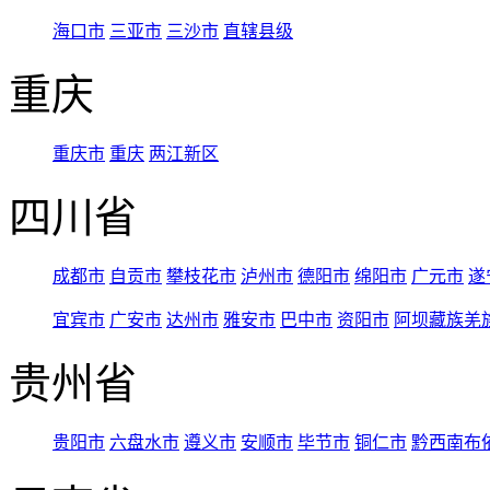
海口市
三亚市
三沙市
直辖县级
重庆
重庆市
重庆
两江新区
四川省
成都市
自贡市
攀枝花市
泸州市
德阳市
绵阳市
广元市
遂
宜宾市
广安市
达州市
雅安市
巴中市
资阳市
阿坝藏族羌
贵州省
贵阳市
六盘水市
遵义市
安顺市
毕节市
铜仁市
黔西南布