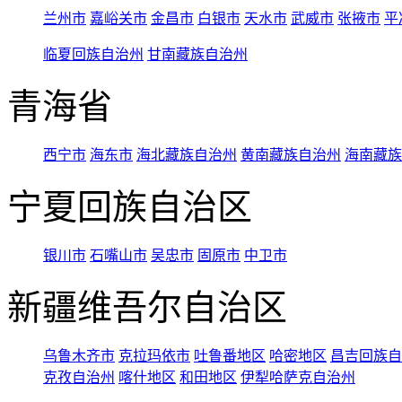
兰州市
嘉峪关市
金昌市
白银市
天水市
武威市
张掖市
平
临夏回族自治州
甘南藏族自治州
青海省
西宁市
海东市
海北藏族自治州
黄南藏族自治州
海南藏族
宁夏回族自治区
银川市
石嘴山市
吴忠市
固原市
中卫市
新疆维吾尔自治区
乌鲁木齐市
克拉玛依市
吐鲁番地区
哈密地区
昌吉回族自
克孜自治州
喀什地区
和田地区
伊犁哈萨克自治州