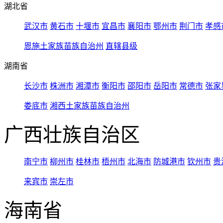
湖北省
武汉市
黄石市
十堰市
宜昌市
襄阳市
鄂州市
荆门市
孝感
恩施土家族苗族自治州
直辖县级
湖南省
长沙市
株洲市
湘潭市
衡阳市
邵阳市
岳阳市
常德市
张家
娄底市
湘西土家族苗族自治州
广西壮族自治区
南宁市
柳州市
桂林市
梧州市
北海市
防城港市
钦州市
贵
来宾市
崇左市
海南省