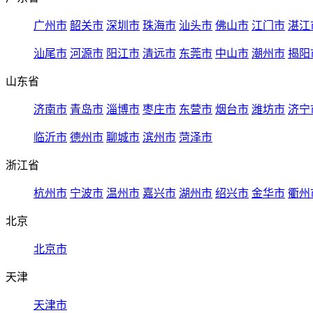
广州市
韶关市
深圳市
珠海市
汕头市
佛山市
江门市
湛江
汕尾市
河源市
阳江市
清远市
东莞市
中山市
潮州市
揭阳
山东省
济南市
青岛市
淄博市
枣庄市
东营市
烟台市
潍坊市
济宁
临沂市
德州市
聊城市
滨州市
菏泽市
浙江省
杭州市
宁波市
温州市
嘉兴市
湖州市
绍兴市
金华市
衢州
北京
北京市
天津
天津市