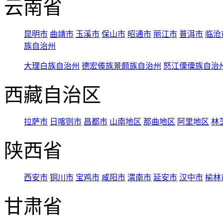
云南省
昆明市
曲靖市
玉溪市
保山市
昭通市
丽江市
普洱市
临沧
族自治州
大理白族自治州
德宏傣族景颇族自治州
怒江傈僳族自治
西藏自治区
拉萨市
日喀则市
昌都市
山南地区
那曲地区
阿里地区
林
陕西省
西安市
铜川市
宝鸡市
咸阳市
渭南市
延安市
汉中市
榆林
甘肃省