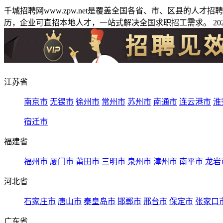
千城招聘网www.zpw.net是覆盖全国各省、市、区县的人
历，企业可直招本地人才，一站式解决全国求职招工需求。 2026
江苏省
南京市
无锡市
徐州市
常州市
苏州市
南通市
连云港市
淮
宿迁市
福建省
福州市
厦门市
莆田市
三明市
泉州市
漳州市
南平市
龙岩
河北省
石家庄市
唐山市
秦皇岛市
邯郸市
邢台市
保定市
张家口
广东省