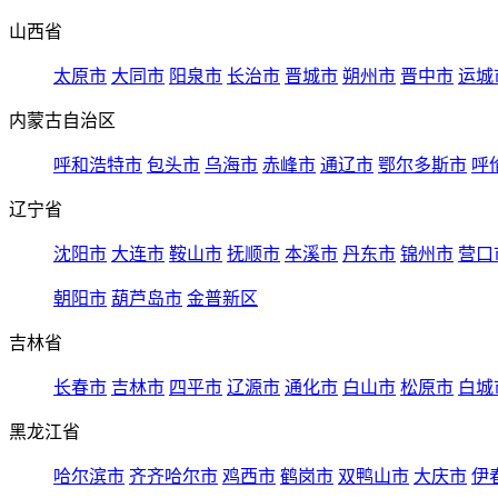
山西省
太原市
大同市
阳泉市
长治市
晋城市
朔州市
晋中市
运城
内蒙古自治区
呼和浩特市
包头市
乌海市
赤峰市
通辽市
鄂尔多斯市
呼
辽宁省
沈阳市
大连市
鞍山市
抚顺市
本溪市
丹东市
锦州市
营口
朝阳市
葫芦岛市
金普新区
吉林省
长春市
吉林市
四平市
辽源市
通化市
白山市
松原市
白城
黑龙江省
哈尔滨市
齐齐哈尔市
鸡西市
鹤岗市
双鸭山市
大庆市
伊