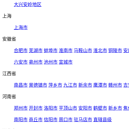
大兴安岭地区
上海
上海市
安徽省
合肥市
芜湖市
蚌埠市
淮南市
马鞍山市
淮北市
铜陵市
安
六安市
亳州市
池州市
宣城市
江西省
南昌市
景德镇市
萍乡市
九江市
新余市
鹰潭市
赣州市
吉
河南省
郑州市
开封市
洛阳市
平顶山市
安阳市
鹤壁市
新乡市
焦
南阳市
商丘市
信阳市
周口市
驻马店市
直辖县级