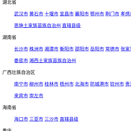
湖北省
武汉市
黄石市
十堰市
宜昌市
襄阳市
鄂州市
荆门市
孝感
恩施土家族苗族自治州
直辖县级
湖南省
长沙市
株洲市
湘潭市
衡阳市
邵阳市
岳阳市
常德市
张家
娄底市
湘西土家族苗族自治州
广西壮族自治区
南宁市
柳州市
桂林市
梧州市
北海市
防城港市
钦州市
贵
来宾市
崇左市
海南省
海口市
三亚市
三沙市
直辖县级
重庆