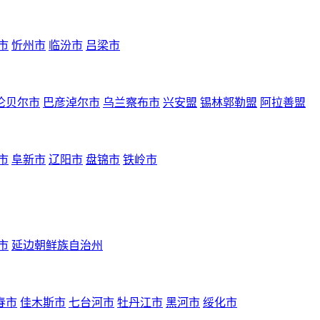
市
忻州市
临汾市
吕梁市
伦贝尔市
巴彦淖尔市
乌兰察布市
兴安盟
锡林郭勒盟
阿拉善盟
市
阜新市
辽阳市
盘锦市
铁岭市
市
延边朝鲜族自治州
春市
佳木斯市
七台河市
牡丹江市
黑河市
绥化市