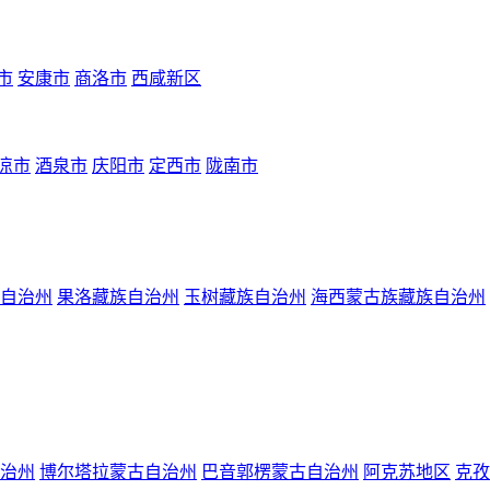
市
安康市
商洛市
西咸新区
凉市
酒泉市
庆阳市
定西市
陇南市
自治州
果洛藏族自治州
玉树藏族自治州
海西蒙古族藏族自治州
治州
博尔塔拉蒙古自治州
巴音郭楞蒙古自治州
阿克苏地区
克孜