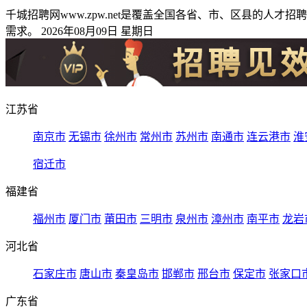
千城招聘网www.zpw.net是覆盖全国各省、市、区县的
需求。 2026年08月09日 星期日
江苏省
南京市
无锡市
徐州市
常州市
苏州市
南通市
连云港市
淮
宿迁市
福建省
福州市
厦门市
莆田市
三明市
泉州市
漳州市
南平市
龙岩
河北省
石家庄市
唐山市
秦皇岛市
邯郸市
邢台市
保定市
张家口
广东省