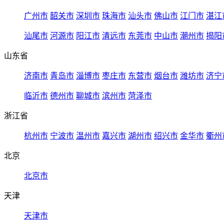
广州市
韶关市
深圳市
珠海市
汕头市
佛山市
江门市
湛江
汕尾市
河源市
阳江市
清远市
东莞市
中山市
潮州市
揭阳
山东省
济南市
青岛市
淄博市
枣庄市
东营市
烟台市
潍坊市
济宁
临沂市
德州市
聊城市
滨州市
菏泽市
浙江省
杭州市
宁波市
温州市
嘉兴市
湖州市
绍兴市
金华市
衢州
北京
北京市
天津
天津市