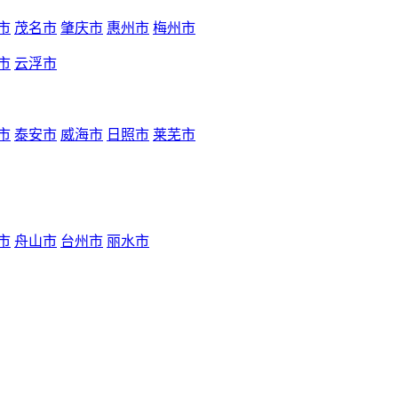
市
茂名市
肇庆市
惠州市
梅州市
市
云浮市
市
泰安市
威海市
日照市
莱芜市
市
舟山市
台州市
丽水市