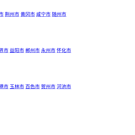
市
荆州市
黄冈市
咸宁市
随州市
界市
益阳市
郴州市
永州市
怀化市
港市
玉林市
百色市
贺州市
河池市