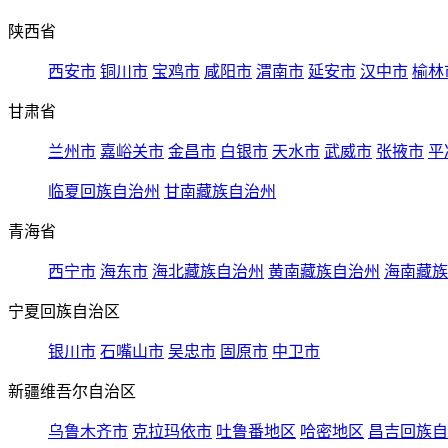
陕西省
西安市
铜川市
宝鸡市
咸阳市
渭南市
延安市
汉中市
榆林
甘肃省
兰州市
嘉峪关市
金昌市
白银市
天水市
武威市
张掖市
平
临夏回族自治州
甘南藏族自治州
青海省
西宁市
海东市
海北藏族自治州
黄南藏族自治州
海南藏族
宁夏回族自治区
银川市
石嘴山市
吴忠市
固原市
中卫市
新疆维吾尔自治区
乌鲁木齐市
克拉玛依市
吐鲁番地区
哈密地区
昌吉回族自