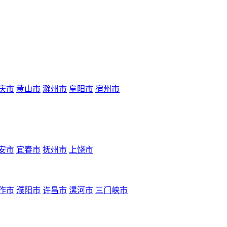
庆市
黄山市
滁州市
阜阳市
宿州市
安市
宜春市
抚州市
上饶市
作市
濮阳市
许昌市
漯河市
三门峡市