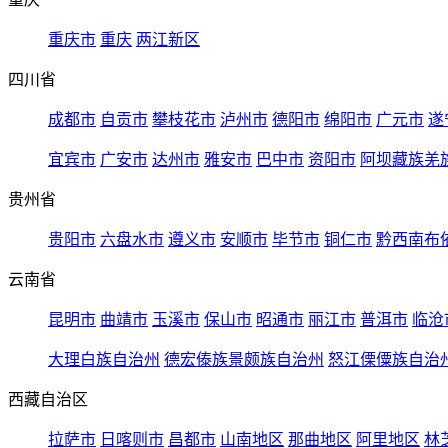
重庆市
重庆
两江新区
四川省
成都市
自贡市
攀枝花市
泸州市
德阳市
绵阳市
广元市
遂
宜宾市
广安市
达州市
雅安市
巴中市
资阳市
阿坝藏族羌
贵州省
贵阳市
六盘水市
遵义市
安顺市
毕节市
铜仁市
黔西南布
云南省
昆明市
曲靖市
玉溪市
保山市
昭通市
丽江市
普洱市
临沧
大理白族自治州
德宏傣族景颇族自治州
怒江傈僳族自治
西藏自治区
拉萨市
日喀则市
昌都市
山南地区
那曲地区
阿里地区
林