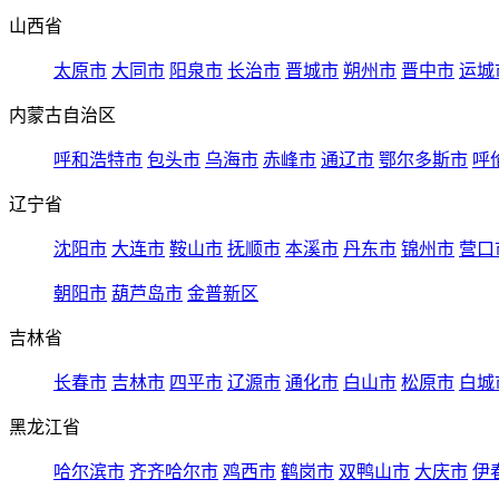
山西省
太原市
大同市
阳泉市
长治市
晋城市
朔州市
晋中市
运城
内蒙古自治区
呼和浩特市
包头市
乌海市
赤峰市
通辽市
鄂尔多斯市
呼
辽宁省
沈阳市
大连市
鞍山市
抚顺市
本溪市
丹东市
锦州市
营口
朝阳市
葫芦岛市
金普新区
吉林省
长春市
吉林市
四平市
辽源市
通化市
白山市
松原市
白城
黑龙江省
哈尔滨市
齐齐哈尔市
鸡西市
鹤岗市
双鸭山市
大庆市
伊