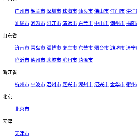
广州市
韶关市
深圳市
珠海市
汕头市
佛山市
江门市
湛江
汕尾市
河源市
阳江市
清远市
东莞市
中山市
潮州市
揭阳
山东省
济南市
青岛市
淄博市
枣庄市
东营市
烟台市
潍坊市
济宁
临沂市
德州市
聊城市
滨州市
菏泽市
浙江省
杭州市
宁波市
温州市
嘉兴市
湖州市
绍兴市
金华市
衢州
北京
北京市
天津
天津市