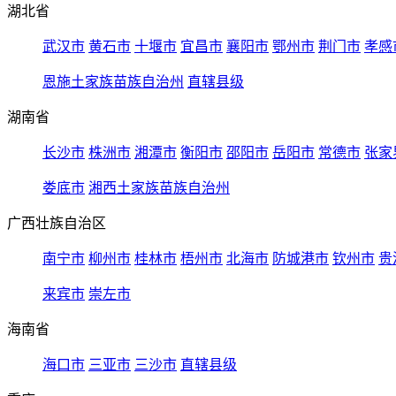
湖北省
武汉市
黄石市
十堰市
宜昌市
襄阳市
鄂州市
荆门市
孝感
恩施土家族苗族自治州
直辖县级
湖南省
长沙市
株洲市
湘潭市
衡阳市
邵阳市
岳阳市
常德市
张家
娄底市
湘西土家族苗族自治州
广西壮族自治区
南宁市
柳州市
桂林市
梧州市
北海市
防城港市
钦州市
贵
来宾市
崇左市
海南省
海口市
三亚市
三沙市
直辖县级