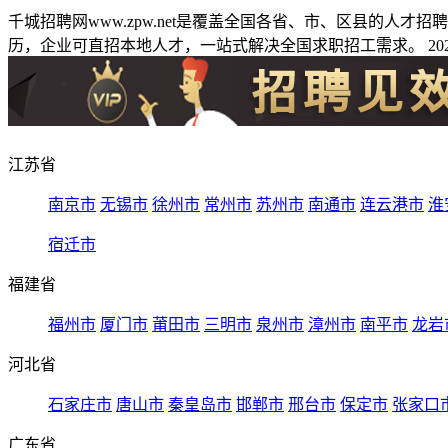
千城招聘网www.zpw.net是覆盖全国各省、市、区县的人
历，企业可直招本地人才，一站式解决全国求职招工需求。 2026
江苏省
南京市
无锡市
徐州市
常州市
苏州市
南通市
连云港市
淮
宿迁市
福建省
福州市
厦门市
莆田市
三明市
泉州市
漳州市
南平市
龙岩
河北省
石家庄市
唐山市
秦皇岛市
邯郸市
邢台市
保定市
张家口
广东省