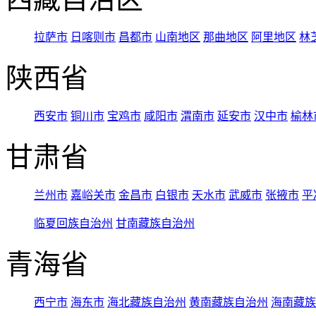
拉萨市
日喀则市
昌都市
山南地区
那曲地区
阿里地区
林
陕西省
西安市
铜川市
宝鸡市
咸阳市
渭南市
延安市
汉中市
榆林
甘肃省
兰州市
嘉峪关市
金昌市
白银市
天水市
武威市
张掖市
平
临夏回族自治州
甘南藏族自治州
青海省
西宁市
海东市
海北藏族自治州
黄南藏族自治州
海南藏族