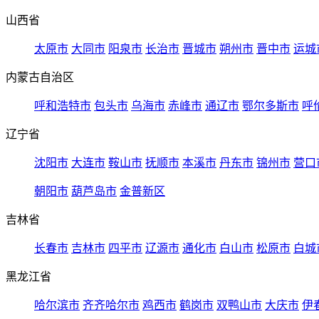
山西省
太原市
大同市
阳泉市
长治市
晋城市
朔州市
晋中市
运城
内蒙古自治区
呼和浩特市
包头市
乌海市
赤峰市
通辽市
鄂尔多斯市
呼
辽宁省
沈阳市
大连市
鞍山市
抚顺市
本溪市
丹东市
锦州市
营口
朝阳市
葫芦岛市
金普新区
吉林省
长春市
吉林市
四平市
辽源市
通化市
白山市
松原市
白城
黑龙江省
哈尔滨市
齐齐哈尔市
鸡西市
鹤岗市
双鸭山市
大庆市
伊