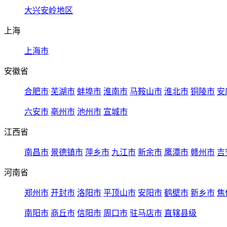
大兴安岭地区
上海
上海市
安徽省
合肥市
芜湖市
蚌埠市
淮南市
马鞍山市
淮北市
铜陵市
安
六安市
亳州市
池州市
宣城市
江西省
南昌市
景德镇市
萍乡市
九江市
新余市
鹰潭市
赣州市
吉
河南省
郑州市
开封市
洛阳市
平顶山市
安阳市
鹤壁市
新乡市
焦
南阳市
商丘市
信阳市
周口市
驻马店市
直辖县级