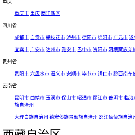
重庆
重庆市
重庆
两江新区
四川省
成都市
自贡市
攀枝花市
泸州市
德阳市
绵阳市
广元市
遂
宜宾市
广安市
达州市
雅安市
巴中市
资阳市
阿坝藏族羌
贵州省
贵阳市
六盘水市
遵义市
安顺市
毕节市
铜仁市
黔西南布
云南省
昆明市
曲靖市
玉溪市
保山市
昭通市
丽江市
普洱市
临沧
族自治州
大理白族自治州
德宏傣族景颇族自治州
怒江傈僳族自治
西藏自治区