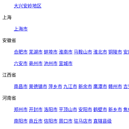
大兴安岭地区
上海
上海市
安徽省
合肥市
芜湖市
蚌埠市
淮南市
马鞍山市
淮北市
铜陵市
安
六安市
亳州市
池州市
宣城市
江西省
南昌市
景德镇市
萍乡市
九江市
新余市
鹰潭市
赣州市
吉
河南省
郑州市
开封市
洛阳市
平顶山市
安阳市
鹤壁市
新乡市
焦
南阳市
商丘市
信阳市
周口市
驻马店市
直辖县级