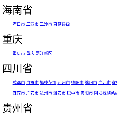
海南省
海口市
三亚市
三沙市
直辖县级
重庆
重庆市
重庆
两江新区
四川省
成都市
自贡市
攀枝花市
泸州市
德阳市
绵阳市
广元市
遂
宜宾市
广安市
达州市
雅安市
巴中市
资阳市
阿坝藏族羌
贵州省