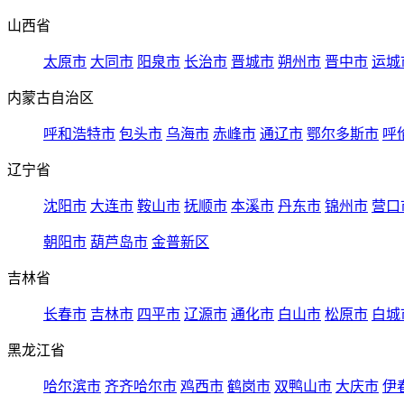
山西省
太原市
大同市
阳泉市
长治市
晋城市
朔州市
晋中市
运城
内蒙古自治区
呼和浩特市
包头市
乌海市
赤峰市
通辽市
鄂尔多斯市
呼
辽宁省
沈阳市
大连市
鞍山市
抚顺市
本溪市
丹东市
锦州市
营口
朝阳市
葫芦岛市
金普新区
吉林省
长春市
吉林市
四平市
辽源市
通化市
白山市
松原市
白城
黑龙江省
哈尔滨市
齐齐哈尔市
鸡西市
鹤岗市
双鸭山市
大庆市
伊