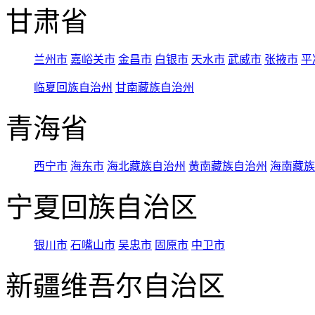
甘肃省
兰州市
嘉峪关市
金昌市
白银市
天水市
武威市
张掖市
平
临夏回族自治州
甘南藏族自治州
青海省
西宁市
海东市
海北藏族自治州
黄南藏族自治州
海南藏族
宁夏回族自治区
银川市
石嘴山市
吴忠市
固原市
中卫市
新疆维吾尔自治区