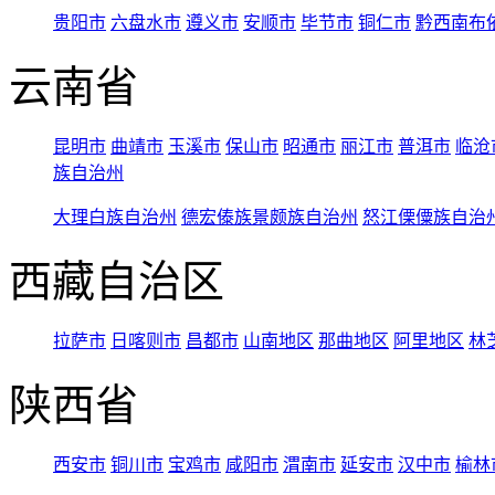
贵阳市
六盘水市
遵义市
安顺市
毕节市
铜仁市
黔西南布
云南省
昆明市
曲靖市
玉溪市
保山市
昭通市
丽江市
普洱市
临沧
族自治州
大理白族自治州
德宏傣族景颇族自治州
怒江傈僳族自治
西藏自治区
拉萨市
日喀则市
昌都市
山南地区
那曲地区
阿里地区
林
陕西省
西安市
铜川市
宝鸡市
咸阳市
渭南市
延安市
汉中市
榆林