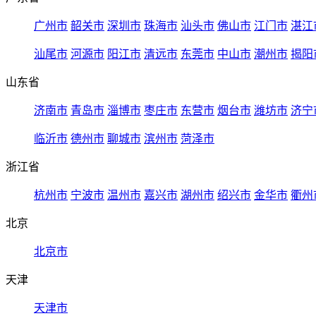
广州市
韶关市
深圳市
珠海市
汕头市
佛山市
江门市
湛江
汕尾市
河源市
阳江市
清远市
东莞市
中山市
潮州市
揭阳
山东省
济南市
青岛市
淄博市
枣庄市
东营市
烟台市
潍坊市
济宁
临沂市
德州市
聊城市
滨州市
菏泽市
浙江省
杭州市
宁波市
温州市
嘉兴市
湖州市
绍兴市
金华市
衢州
北京
北京市
天津
天津市