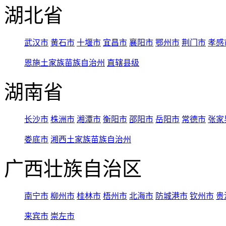
湖北省
武汉市
黄石市
十堰市
宜昌市
襄阳市
鄂州市
荆门市
孝感
恩施土家族苗族自治州
直辖县级
湖南省
长沙市
株洲市
湘潭市
衡阳市
邵阳市
岳阳市
常德市
张家
娄底市
湘西土家族苗族自治州
广西壮族自治区
南宁市
柳州市
桂林市
梧州市
北海市
防城港市
钦州市
贵
来宾市
崇左市