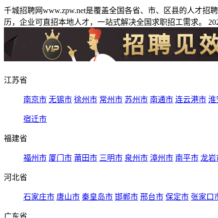
千城招聘网www.zpw.net是覆盖全国各省、市、区县的人
历，企业可直招本地人才，一站式解决全国求职招工需求。 2026
江苏省
南京市
无锡市
徐州市
常州市
苏州市
南通市
连云港市
淮
宿迁市
福建省
福州市
厦门市
莆田市
三明市
泉州市
漳州市
南平市
龙岩
河北省
石家庄市
唐山市
秦皇岛市
邯郸市
邢台市
保定市
张家口
广东省