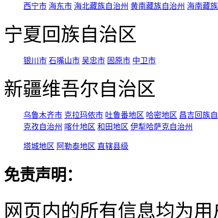
西宁市
海东市
海北藏族自治州
黄南藏族自治州
海南藏族
宁夏回族自治区
银川市
石嘴山市
吴忠市
固原市
中卫市
新疆维吾尔自治区
乌鲁木齐市
克拉玛依市
吐鲁番地区
哈密地区
昌吉回族自
克孜自治州
喀什地区
和田地区
伊犁哈萨克自治州
塔城地区
阿勒泰地区
直辖县级
免责声明：
网页内的所有信息均为用