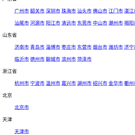
广州市
韶关市
深圳市
珠海市
汕头市
佛山市
江门市
湛江
汕尾市
河源市
阳江市
清远市
东莞市
中山市
潮州市
揭阳
山东省
济南市
青岛市
淄博市
枣庄市
东营市
烟台市
潍坊市
济宁
临沂市
德州市
聊城市
滨州市
菏泽市
浙江省
杭州市
宁波市
温州市
嘉兴市
湖州市
绍兴市
金华市
衢州
北京
北京市
天津
天津市