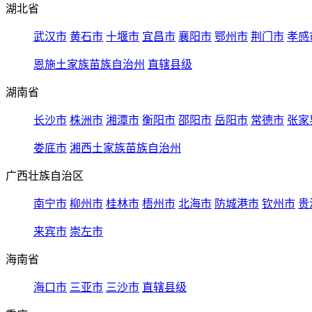
湖北省
武汉市
黄石市
十堰市
宜昌市
襄阳市
鄂州市
荆门市
孝感
恩施土家族苗族自治州
直辖县级
湖南省
长沙市
株洲市
湘潭市
衡阳市
邵阳市
岳阳市
常德市
张家
娄底市
湘西土家族苗族自治州
广西壮族自治区
南宁市
柳州市
桂林市
梧州市
北海市
防城港市
钦州市
贵
来宾市
崇左市
海南省
海口市
三亚市
三沙市
直辖县级