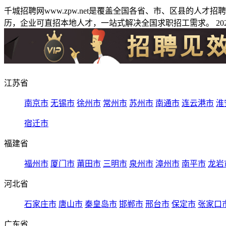
千城招聘网www.zpw.net是覆盖全国各省、市、区县的人
历，企业可直招本地人才，一站式解决全国求职招工需求。 2026
江苏省
南京市
无锡市
徐州市
常州市
苏州市
南通市
连云港市
淮
宿迁市
福建省
福州市
厦门市
莆田市
三明市
泉州市
漳州市
南平市
龙岩
河北省
石家庄市
唐山市
秦皇岛市
邯郸市
邢台市
保定市
张家口
广东省