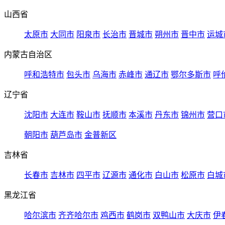
山西省
太原市
大同市
阳泉市
长治市
晋城市
朔州市
晋中市
运城
内蒙古自治区
呼和浩特市
包头市
乌海市
赤峰市
通辽市
鄂尔多斯市
呼
辽宁省
沈阳市
大连市
鞍山市
抚顺市
本溪市
丹东市
锦州市
营口
朝阳市
葫芦岛市
金普新区
吉林省
长春市
吉林市
四平市
辽源市
通化市
白山市
松原市
白城
黑龙江省
哈尔滨市
齐齐哈尔市
鸡西市
鹤岗市
双鸭山市
大庆市
伊