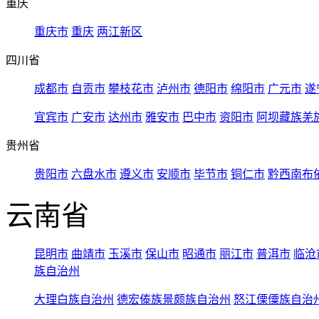
重庆
重庆市
重庆
两江新区
四川省
成都市
自贡市
攀枝花市
泸州市
德阳市
绵阳市
广元市
遂
宜宾市
广安市
达州市
雅安市
巴中市
资阳市
阿坝藏族羌
贵州省
贵阳市
六盘水市
遵义市
安顺市
毕节市
铜仁市
黔西南布
云南省
昆明市
曲靖市
玉溪市
保山市
昭通市
丽江市
普洱市
临沧
族自治州
大理白族自治州
德宏傣族景颇族自治州
怒江傈僳族自治