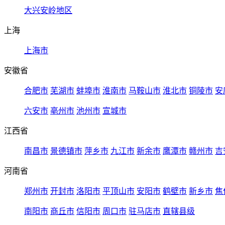
大兴安岭地区
上海
上海市
安徽省
合肥市
芜湖市
蚌埠市
淮南市
马鞍山市
淮北市
铜陵市
安
六安市
亳州市
池州市
宣城市
江西省
南昌市
景德镇市
萍乡市
九江市
新余市
鹰潭市
赣州市
吉
河南省
郑州市
开封市
洛阳市
平顶山市
安阳市
鹤壁市
新乡市
焦
南阳市
商丘市
信阳市
周口市
驻马店市
直辖县级