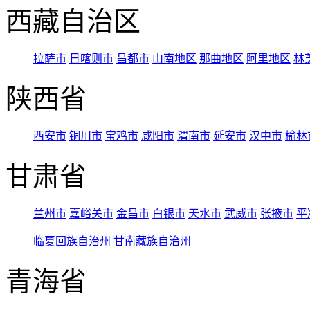
西藏自治区
拉萨市
日喀则市
昌都市
山南地区
那曲地区
阿里地区
林
陕西省
西安市
铜川市
宝鸡市
咸阳市
渭南市
延安市
汉中市
榆林
甘肃省
兰州市
嘉峪关市
金昌市
白银市
天水市
武威市
张掖市
平
临夏回族自治州
甘南藏族自治州
青海省