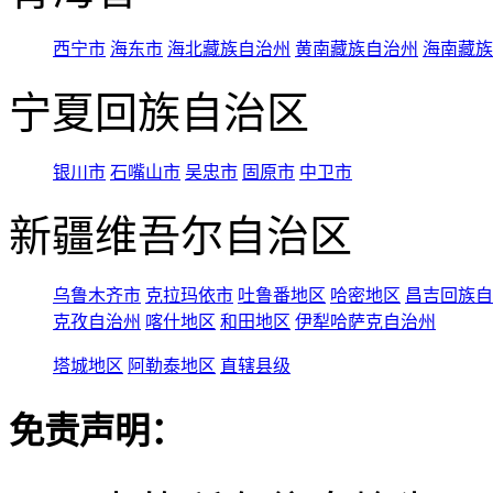
西宁市
海东市
海北藏族自治州
黄南藏族自治州
海南藏族
宁夏回族自治区
银川市
石嘴山市
吴忠市
固原市
中卫市
新疆维吾尔自治区
乌鲁木齐市
克拉玛依市
吐鲁番地区
哈密地区
昌吉回族自
克孜自治州
喀什地区
和田地区
伊犁哈萨克自治州
塔城地区
阿勒泰地区
直辖县级
免责声明：