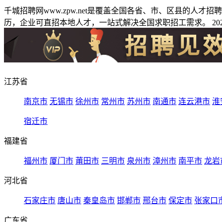
千城招聘网www.zpw.net是覆盖全国各省、市、区县的人
历，企业可直招本地人才，一站式解决全国求职招工需求。 2026
江苏省
南京市
无锡市
徐州市
常州市
苏州市
南通市
连云港市
淮
宿迁市
福建省
福州市
厦门市
莆田市
三明市
泉州市
漳州市
南平市
龙岩
河北省
石家庄市
唐山市
秦皇岛市
邯郸市
邢台市
保定市
张家口
广东省