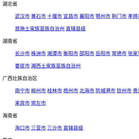
湖北省
武汉市
黄石市
十堰市
宜昌市
襄阳市
鄂州市
荆门市
孝感
恩施土家族苗族自治州
直辖县级
湖南省
长沙市
株洲市
湘潭市
衡阳市
邵阳市
岳阳市
常德市
张家
娄底市
湘西土家族苗族自治州
广西壮族自治区
南宁市
柳州市
桂林市
梧州市
北海市
防城港市
钦州市
贵
来宾市
崇左市
海南省
海口市
三亚市
三沙市
直辖县级