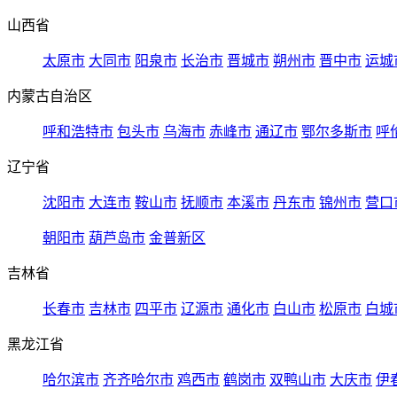
山西省
太原市
大同市
阳泉市
长治市
晋城市
朔州市
晋中市
运城
内蒙古自治区
呼和浩特市
包头市
乌海市
赤峰市
通辽市
鄂尔多斯市
呼
辽宁省
沈阳市
大连市
鞍山市
抚顺市
本溪市
丹东市
锦州市
营口
朝阳市
葫芦岛市
金普新区
吉林省
长春市
吉林市
四平市
辽源市
通化市
白山市
松原市
白城
黑龙江省
哈尔滨市
齐齐哈尔市
鸡西市
鹤岗市
双鸭山市
大庆市
伊