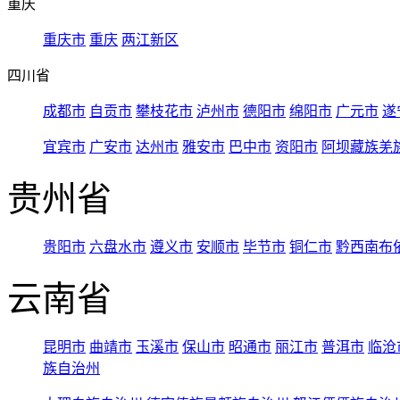
重庆
重庆市
重庆
两江新区
四川省
成都市
自贡市
攀枝花市
泸州市
德阳市
绵阳市
广元市
遂
宜宾市
广安市
达州市
雅安市
巴中市
资阳市
阿坝藏族羌
贵州省
贵阳市
六盘水市
遵义市
安顺市
毕节市
铜仁市
黔西南布
云南省
昆明市
曲靖市
玉溪市
保山市
昭通市
丽江市
普洱市
临沧
族自治州