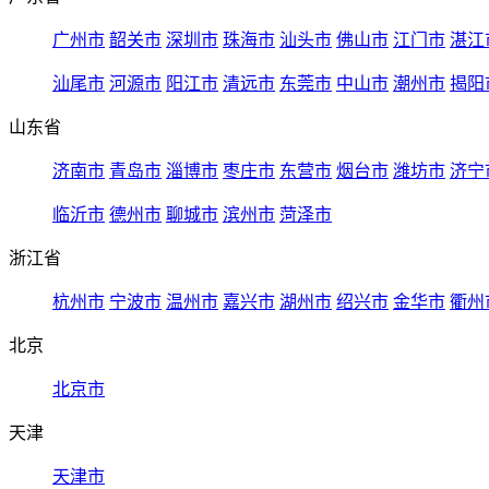
广州市
韶关市
深圳市
珠海市
汕头市
佛山市
江门市
湛江
汕尾市
河源市
阳江市
清远市
东莞市
中山市
潮州市
揭阳
山东省
济南市
青岛市
淄博市
枣庄市
东营市
烟台市
潍坊市
济宁
临沂市
德州市
聊城市
滨州市
菏泽市
浙江省
杭州市
宁波市
温州市
嘉兴市
湖州市
绍兴市
金华市
衢州
北京
北京市
天津
天津市