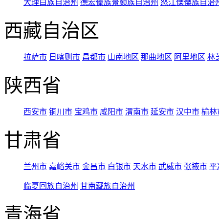
大理白族自治州
德宏傣族景颇族自治州
怒江傈僳族自治
西藏自治区
拉萨市
日喀则市
昌都市
山南地区
那曲地区
阿里地区
林
陕西省
西安市
铜川市
宝鸡市
咸阳市
渭南市
延安市
汉中市
榆林
甘肃省
兰州市
嘉峪关市
金昌市
白银市
天水市
武威市
张掖市
平
临夏回族自治州
甘南藏族自治州
青海省