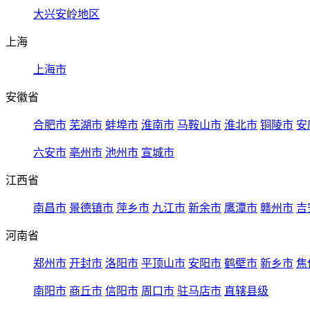
大兴安岭地区
上海
上海市
安徽省
合肥市
芜湖市
蚌埠市
淮南市
马鞍山市
淮北市
铜陵市
安
六安市
亳州市
池州市
宣城市
江西省
南昌市
景德镇市
萍乡市
九江市
新余市
鹰潭市
赣州市
吉
河南省
郑州市
开封市
洛阳市
平顶山市
安阳市
鹤壁市
新乡市
焦
南阳市
商丘市
信阳市
周口市
驻马店市
直辖县级