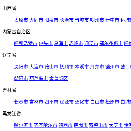
山西省
太原市
大同市
阳泉市
长治市
晋城市
朔州市
晋中市
运城
内蒙古自治区
呼和浩特市
包头市
乌海市
赤峰市
通辽市
鄂尔多斯市
呼
辽宁省
沈阳市
大连市
鞍山市
抚顺市
本溪市
丹东市
锦州市
营口
朝阳市
葫芦岛市
金普新区
吉林省
长春市
吉林市
四平市
辽源市
通化市
白山市
松原市
白城
黑龙江省
哈尔滨市
齐齐哈尔市
鸡西市
鹤岗市
双鸭山市
大庆市
伊