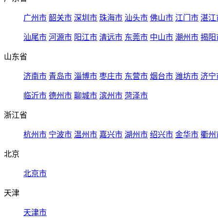
广州市
韶关市
深圳市
珠海市
汕头市
佛山市
江门市
湛江
汕尾市
河源市
阳江市
清远市
东莞市
中山市
潮州市
揭阳
山东省
济南市
青岛市
淄博市
枣庄市
东营市
烟台市
潍坊市
济宁
临沂市
德州市
聊城市
滨州市
菏泽市
浙江省
杭州市
宁波市
温州市
嘉兴市
湖州市
绍兴市
金华市
衢州
北京
北京市
天津
天津市