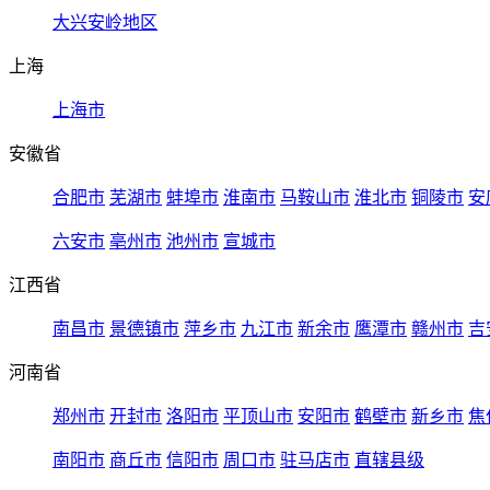
大兴安岭地区
上海
上海市
安徽省
合肥市
芜湖市
蚌埠市
淮南市
马鞍山市
淮北市
铜陵市
安
六安市
亳州市
池州市
宣城市
江西省
南昌市
景德镇市
萍乡市
九江市
新余市
鹰潭市
赣州市
吉
河南省
郑州市
开封市
洛阳市
平顶山市
安阳市
鹤壁市
新乡市
焦
南阳市
商丘市
信阳市
周口市
驻马店市
直辖县级