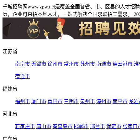
千城招聘网www.zpw.net是覆盖全国各省、市、区县的人
历，企业可直招本地人才，一站式解决全国求职招工需求。 2026
江苏省
南京市
无锡市
徐州市
常州市
苏州市
南通市
连云港市
淮
宿迁市
福建省
福州市
厦门市
莆田市
三明市
泉州市
漳州市
南平市
龙岩
河北省
石家庄市
唐山市
秦皇岛市
邯郸市
邢台市
保定市
张家口
广东省