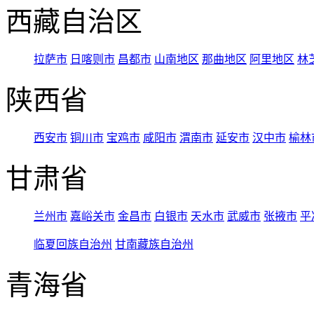
西藏自治区
拉萨市
日喀则市
昌都市
山南地区
那曲地区
阿里地区
林
陕西省
西安市
铜川市
宝鸡市
咸阳市
渭南市
延安市
汉中市
榆林
甘肃省
兰州市
嘉峪关市
金昌市
白银市
天水市
武威市
张掖市
平
临夏回族自治州
甘南藏族自治州
青海省