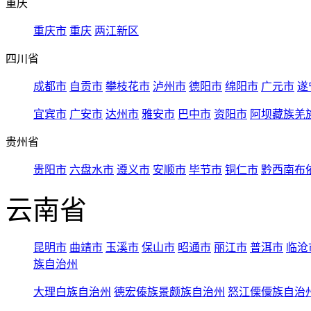
重庆
重庆市
重庆
两江新区
四川省
成都市
自贡市
攀枝花市
泸州市
德阳市
绵阳市
广元市
遂
宜宾市
广安市
达州市
雅安市
巴中市
资阳市
阿坝藏族羌
贵州省
贵阳市
六盘水市
遵义市
安顺市
毕节市
铜仁市
黔西南布
云南省
昆明市
曲靖市
玉溪市
保山市
昭通市
丽江市
普洱市
临沧
族自治州
大理白族自治州
德宏傣族景颇族自治州
怒江傈僳族自治