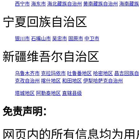
西宁市
海东市
海北藏族自治州
黄南藏族自治州
海南藏族
宁夏回族自治区
银川市
石嘴山市
吴忠市
固原市
中卫市
新疆维吾尔自治区
乌鲁木齐市
克拉玛依市
吐鲁番地区
哈密地区
昌吉回族自
克孜自治州
喀什地区
和田地区
伊犁哈萨克自治州
塔城地区
阿勒泰地区
直辖县级
免责声明：
网页内的所有信息均为用