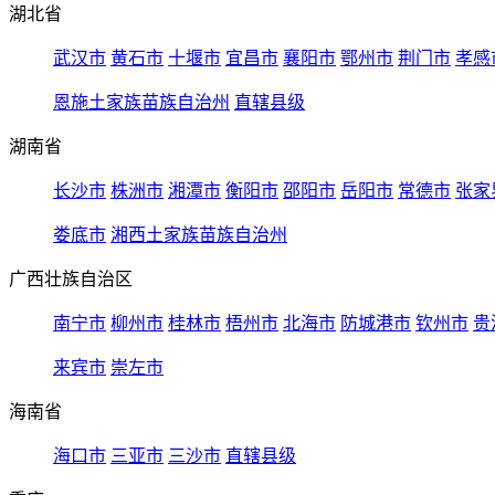
湖北省
武汉市
黄石市
十堰市
宜昌市
襄阳市
鄂州市
荆门市
孝感
恩施土家族苗族自治州
直辖县级
湖南省
长沙市
株洲市
湘潭市
衡阳市
邵阳市
岳阳市
常德市
张家
娄底市
湘西土家族苗族自治州
广西壮族自治区
南宁市
柳州市
桂林市
梧州市
北海市
防城港市
钦州市
贵
来宾市
崇左市
海南省
海口市
三亚市
三沙市
直辖县级