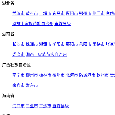
湖北省
武汉市
黄石市
十堰市
宜昌市
襄阳市
鄂州市
荆门市
孝感
恩施土家族苗族自治州
直辖县级
湖南省
长沙市
株洲市
湘潭市
衡阳市
邵阳市
岳阳市
常德市
张家
娄底市
湘西土家族苗族自治州
广西壮族自治区
南宁市
柳州市
桂林市
梧州市
北海市
防城港市
钦州市
贵
来宾市
崇左市
海南省
海口市
三亚市
三沙市
直辖县级