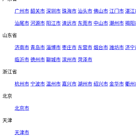
广州市
韶关市
深圳市
珠海市
汕头市
佛山市
江门市
湛江
汕尾市
河源市
阳江市
清远市
东莞市
中山市
潮州市
揭阳
山东省
济南市
青岛市
淄博市
枣庄市
东营市
烟台市
潍坊市
济宁
临沂市
德州市
聊城市
滨州市
菏泽市
浙江省
杭州市
宁波市
温州市
嘉兴市
湖州市
绍兴市
金华市
衢州
北京
北京市
天津
天津市