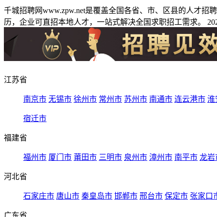
千城招聘网www.zpw.net是覆盖全国各省、市、区县的人
历，企业可直招本地人才，一站式解决全国求职招工需求。 2026
江苏省
南京市
无锡市
徐州市
常州市
苏州市
南通市
连云港市
淮
宿迁市
福建省
福州市
厦门市
莆田市
三明市
泉州市
漳州市
南平市
龙岩
河北省
石家庄市
唐山市
秦皇岛市
邯郸市
邢台市
保定市
张家口
广东省