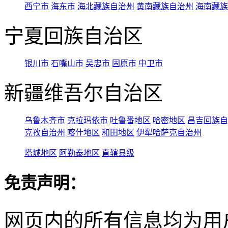
西宁市
海东市
海北藏族自治州
黄南藏族自治州
海南藏族
宁夏回族自治区
银川市
石嘴山市
吴忠市
固原市
中卫市
新疆维吾尔自治区
乌鲁木齐市
克拉玛依市
吐鲁番地区
哈密地区
昌吉回族自
克孜自治州
喀什地区
和田地区
伊犁哈萨克自治州
塔城地区
阿勒泰地区
直辖县级
免责声明：
网页内的所有信息均为用