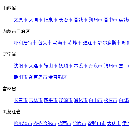
山西省
太原市
大同市
阳泉市
长治市
晋城市
朔州市
晋中市
运城
内蒙古自治区
呼和浩特市
包头市
乌海市
赤峰市
通辽市
鄂尔多斯市
呼
辽宁省
沈阳市
大连市
鞍山市
抚顺市
本溪市
丹东市
锦州市
营口
朝阳市
葫芦岛市
金普新区
吉林省
长春市
吉林市
四平市
辽源市
通化市
白山市
松原市
白城
黑龙江省
哈尔滨市
齐齐哈尔市
鸡西市
鹤岗市
双鸭山市
大庆市
伊