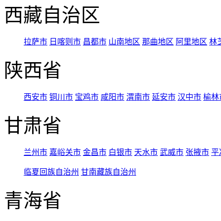
西藏自治区
拉萨市
日喀则市
昌都市
山南地区
那曲地区
阿里地区
林
陕西省
西安市
铜川市
宝鸡市
咸阳市
渭南市
延安市
汉中市
榆林
甘肃省
兰州市
嘉峪关市
金昌市
白银市
天水市
武威市
张掖市
平
临夏回族自治州
甘南藏族自治州
青海省