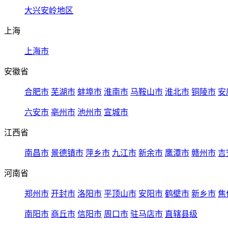
大兴安岭地区
上海
上海市
安徽省
合肥市
芜湖市
蚌埠市
淮南市
马鞍山市
淮北市
铜陵市
安
六安市
亳州市
池州市
宣城市
江西省
南昌市
景德镇市
萍乡市
九江市
新余市
鹰潭市
赣州市
吉
河南省
郑州市
开封市
洛阳市
平顶山市
安阳市
鹤壁市
新乡市
焦
南阳市
商丘市
信阳市
周口市
驻马店市
直辖县级