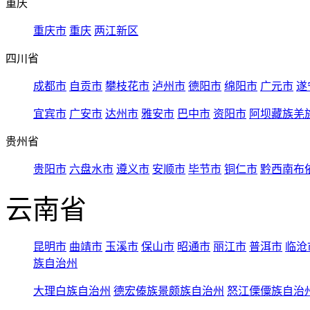
重庆
重庆市
重庆
两江新区
四川省
成都市
自贡市
攀枝花市
泸州市
德阳市
绵阳市
广元市
遂
宜宾市
广安市
达州市
雅安市
巴中市
资阳市
阿坝藏族羌
贵州省
贵阳市
六盘水市
遵义市
安顺市
毕节市
铜仁市
黔西南布
云南省
昆明市
曲靖市
玉溪市
保山市
昭通市
丽江市
普洱市
临沧
族自治州
大理白族自治州
德宏傣族景颇族自治州
怒江傈僳族自治